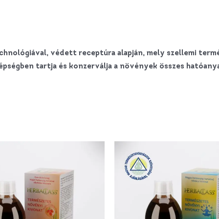
echnológiával, védett receptúra alapján, mely szellemi ter
i, épségben tartja és konzerválja a növények összes hatóany