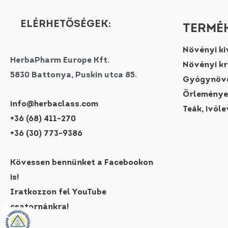
ELÉRHETŐSÉGEK:
TERMÉK
Növényi ki
HerbaPharm Europe Kft.
Növényi k
5830 Battonya, Puskin utca 85.
Gyógynövé
Őrleménye
info@herbaclass.com
Teák, ivóle
+36 (68) 411-270
+36 (30) 773-9386
Kövessen bennünket a Facebookon
is!
Iratkozzon fel YouTube
csatornánkra!