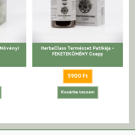
 Növényi
HerbaClass Természet Patikája –
FEKETEKÖMÉNY Csepp
5900
Ft
Kosárba teszem