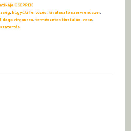
atikája CSEPPEK
szség
,
húgyúti fertőzés
,
kiválasztó szervrendszer
,
lidago virgaurea
,
természetes tisztulás
,
vese
,
sszatartás