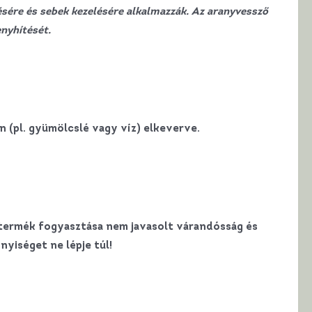
ésére és sebek kezelésére alkalmazzák. Az aranyvessző
nyhítését.
 (pl. gyümölcslé vagy víz) elkeverve.
 termék fogyasztása nem javasolt várandósság és
yiséget ne lépje túl!