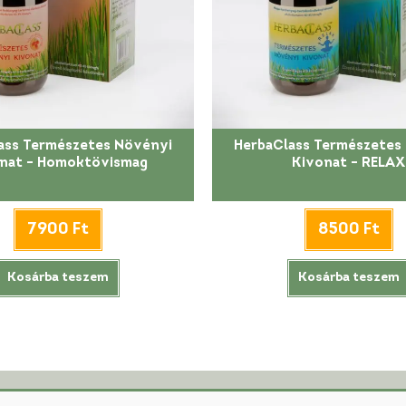
ass Természetes Növényi
HerbaClass Természetes
nat – Homoktövismag
Kivonat – RELAX
7900
Ft
8500
Ft
Kosárba teszem
Kosárba teszem