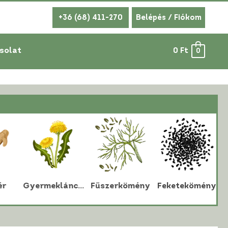
+36 (68) 411-270
Belépés / Fiókom
solat
0
Ft
0
r
Gyermekláncfű
Fűszerkömény
Feketekömény