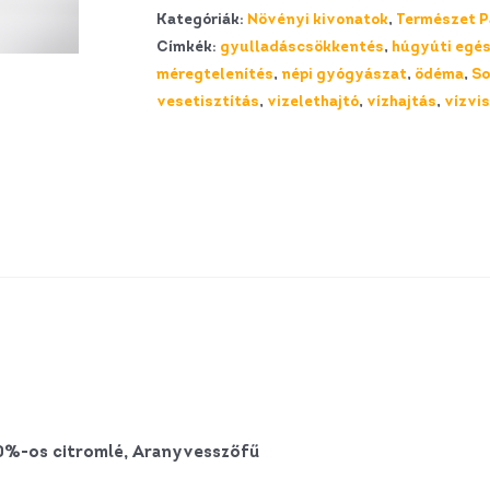
Patikája
Kategóriák:
Növényi kivonatok
,
Természet P
–
Címkék:
gyulladáscsökkentés
,
húgyúti egé
ARANYVESSZŐ
méregtelenítés
,
népi gyógyászat
,
ödéma
,
So
Csepp
vesetisztítás
,
vizelethajtó
,
vízhajtás
,
vízvi
mennyiség
00%-os citromlé, Aranyvesszőfű