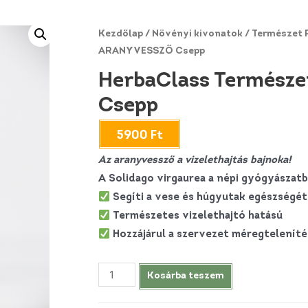
Kezdőlap
/
Növényi kivonatok
/
Természet 
ARANYVESSZŐ Csepp
HerbaClass Termész
Csepp
5900
Ft
Az aranyvessző a vizelethajtás bajnoka!
A Solidago virgaurea a népi gyógyásza
Segíti a vese és húgyutak egészségét
Természetes vizelethajtó hatású
Hozzájárul a szervezet méregtelenít
HerbaClass
Kosárba teszem
Természet