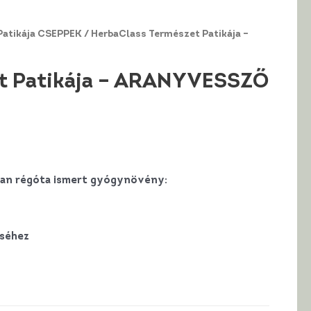
Patikája CSEPPEK
/ HerbaClass Természet Patikája –
et Patikája – ARANYVESSZŐ
tban régóta ismert gyógynövény:
éséhez