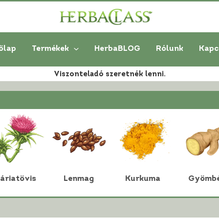
őlap
Termékek
HerbaBLOG
Rólunk
Kapc
Viszonteladó szeretnék lenni.
áriatövis
Lenmag
Kurkuma
Gyömbé