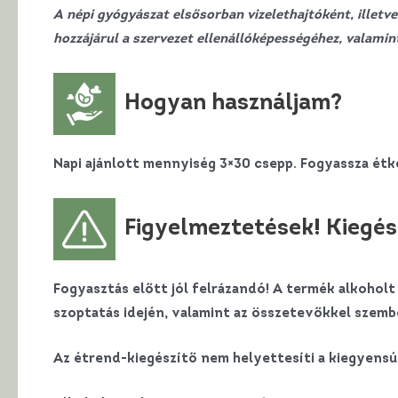
A népi gyógyászat elsősorban vizelethajtóként, illet
hozzájárul a szervezet ellenállóképességéhez, valami
Hogyan használjam?
Napi ajánlott mennyiség 3×30 csepp. Fogyassza étk
Figyelmeztetések! Kiegés
Fogyasztás előtt jól felrázandó! A termék alkoho
szoptatás idején, valamint az összetevőkkel szembe
Az étrend-kiegészítő nem helyettesíti a kiegyens