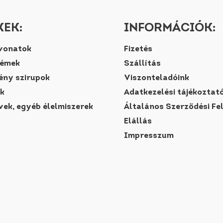
EK:
INFORMÁCIÓK:
vonatok
Fizetés
rémek
Szállítás
ny szirupok
Viszonteladóink
k
Adatkezelési tájékoztat
vek, egyéb élelmiszerek
Általános Szerződési Fe
Elállás
Impresszum