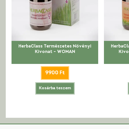
HerbaClass Természetes Növényi
HerbaCl
Kivonat – WOMAN
Kivo
9900
Ft
Kosárba teszem