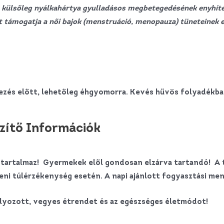
ve külsőleg nyálkahártya gyulladásos megbetegedésének enyhít
nt támogatja a női bajok (menstruáció, menopauza) tüneteinek e
ezés előtt, lehetőleg éhgyomorra. Kevés hűvös folyadékban
zítő Információk
lt tartalmaz! Gyermekek elől gondosan elzárva tartandó! A
ni túlérzékenység esetén. A napi ajánlott fogyasztási menn
úlyozott, vegyes étrendet és az egészséges életmódot!