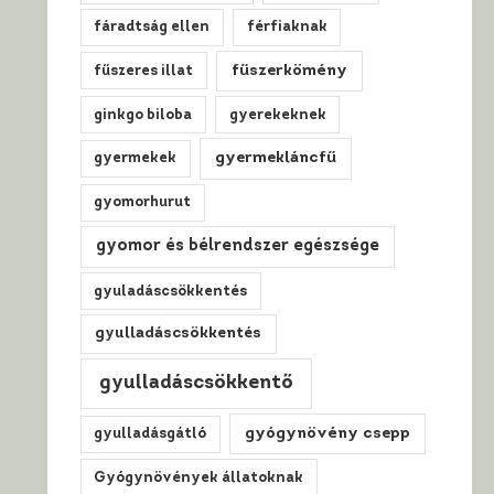
fáradtság ellen
férfiaknak
fűszerkömény
fűszeres illat
ginkgo biloba
gyerekeknek
gyermekláncfű
gyermekek
gyomorhurut
gyomor és bélrendszer egészsége
gyuladáscsökkentés
gyulladáscsökkentés
gyulladáscsökkentő
gyógynövény csepp
gyulladásgátló
Gyógynövények állatoknak