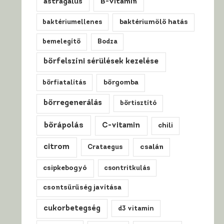
astragalus
B-vitamin
baktériumellenes
baktériumölő hatás
bemelegítő
Bodza
bőrfelszíni sérülések kezelése
bőrfiatalítás
bőrgomba
bőrregenerálás
bőrtisztító
bőrápolás
C-vitamin
chili
citrom
csalán
Crataegus
csipkebogyó
csontritkulás
csontsűrűség javítása
cukorbetegség
d3 vitamin