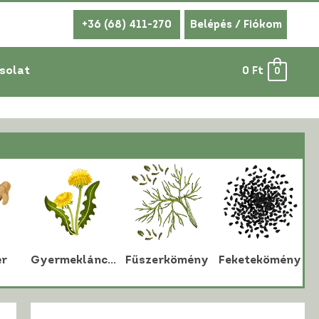
+36 (68) 411-270
Belépés / Fiókom
solat
0
Ft
0
r
Gyermekláncfű
Fűszerkömény
Feketekömény