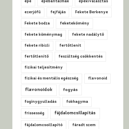
epe
epebántalmak
epekiválasztás
ezerjófű
fejfájás
Fekete Berkenye
Fekete bodza
feketekömény
fekete köménymag
fekete nadálytő
fekete ribizli
fertőtlenít
fertőtlenítő
feszültség csökkentés
fizikai teljesítmény
fizikai és mentális egészség
flavonoid
flavonoidok
fogyás
fogínygyulladás
fokhagyma
fájdalomcsillapítás
frissesség
fájdalomcsoillapító
fáradt szem