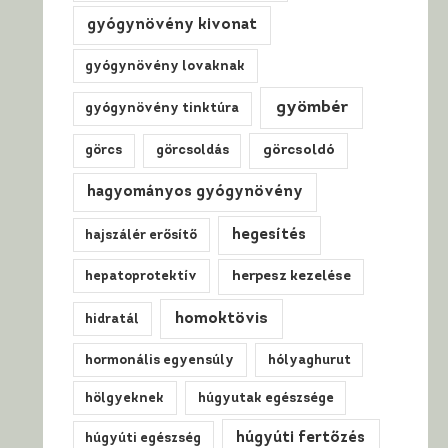
gyógynövény kivonat
gyógynövény lovaknak
gyömbér
gyógynövény tinktúra
görcs
görcsoldás
görcsoldó
hagyományos gyógynövény
hegesítés
hajszálér erősítő
hepatoprotektív
herpesz kezelése
homoktövis
hidratál
hormonális egyensúly
hólyaghurut
hölgyeknek
húgyutak egészsége
húgyúti fertőzés
húgyúti egészség