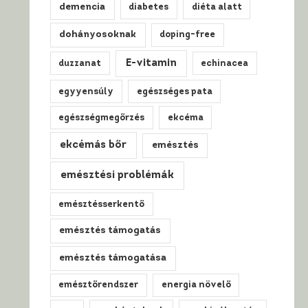
demencia
diabetes
diéta alatt
dohányosoknak
doping-free
E-vitamin
duzzanat
echinacea
egyyensúly
egészséges pata
egészségmegőrzés
ekcéma
ekcémás bőr
emésztés
emésztési problémák
emésztésserkentő
emésztés támogatás
emésztés támogatása
emésztőrendszer
energia növelő