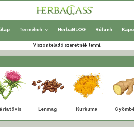
őlap
Termékek
HerbaBLOG
Rólunk
Kapc
Viszonteladó szeretnék lenni.
áriatövis
Lenmag
Kurkuma
Gyömbé