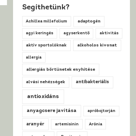
Segíthetünk?
Achillea millefolium
adaptogén
agyi keringés
agyserkentő
aktivitás
alkoholos kivonat
aktív sportolóknak
allergia
allergiás bőrtünetek enyhítése
antibakteriális
alvási nehézségek
antioxidáns
anyagcsere javítása
apróbojtorján
aranyér
artemisinin
Arónia