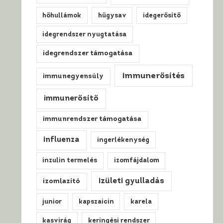
hőhullámok
hűgysav
idegerősítő
idegrendszer nyugtatása
idegrendszer támogatása
immunerősítés
immunegyensúly
immunerősítő
immunrendszer támogatása
influenza
ingerlékenység
inzulin termelés
izomfájdalom
izületi gyulladás
izomlazító
junior
kapszaicin
karela
kasvirág
keringési rendszer