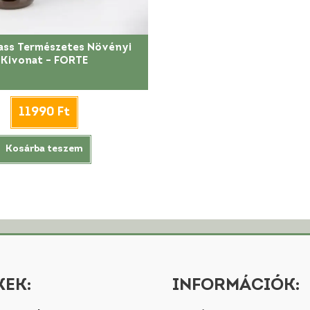
ass Természetes Növényi
Kivonat – FORTE
11990
Ft
Kosárba teszem
EK:
INFORMÁCIÓK: