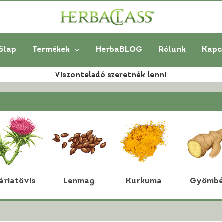
őlap
Termékek
HerbaBLOG
Rólunk
Kapc
Viszonteladó szeretnék lenni.
áriatövis
Lenmag
Kurkuma
Gyömbé