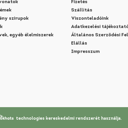
vonatok
Fizetés
rémek
Szállítás
ny szirupok
Viszonteladóink
k
Adatkezelési tájékoztat
vek, egyéb élelmiszerek
Általános Szerződési Fe
Elállás
Impresszum
technologies
kereskedelmi rendszerét
használja.