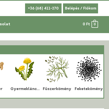
+36 (68) 411-270
Belépés / Fiókom
solat
0
Ft
0
r
Gyermekláncfű
Fűszerkömény
Feketekömény