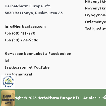
Növényi ki
HerbaPharm Europe Kft.
Növényi k
5830 Battonya, Puskin utca 85.
Gyógynövé
Őrleménye
info@herbaclass.com
Teák, ivóle
+36 (68) 411-270
+36 (30) 773-9386
Kövessen bennünket a Facebookon
is!
Iratkozzon fel YouTube
csatornánkra!
Copyright © 2026 HerbaPharm Europe Kft. |
Az oldal a