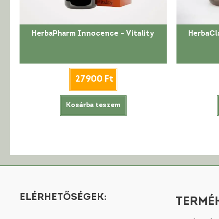
HerbaPharm Innocence – Vitality
HerbaCl
27900
Ft
Kosárba teszem
ELÉRHETŐSÉGEK:
TERMÉK