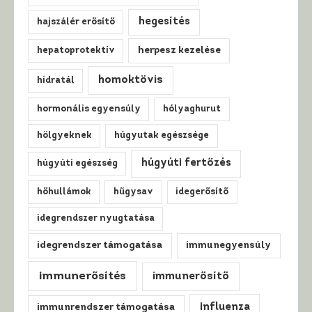
hegesítés
hajszálér erősítő
hepatoprotektív
herpesz kezelése
homoktövis
hidratál
hormonális egyensúly
hólyaghurut
hölgyeknek
húgyutak egészsége
húgyúti fertőzés
húgyúti egészség
hőhullámok
hűgysav
idegerősítő
idegrendszer nyugtatása
idegrendszer támogatása
immunegyensúly
immunerősítés
immunerősítő
influenza
immunrendszer támogatása