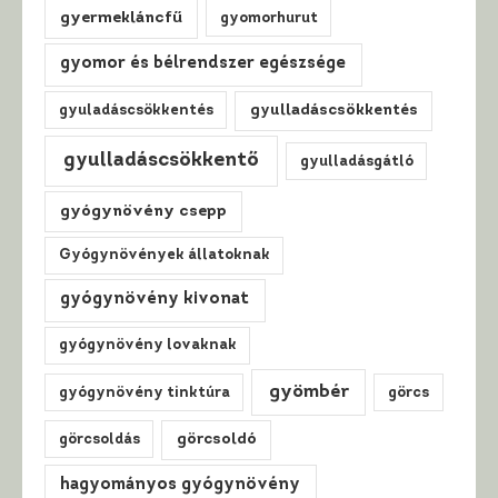
gyermekláncfű
gyomorhurut
gyomor és bélrendszer egészsége
gyuladáscsökkentés
gyulladáscsökkentés
gyulladáscsökkentő
gyulladásgátló
gyógynövény csepp
Gyógynövények állatoknak
gyógynövény kivonat
gyógynövény lovaknak
gyömbér
gyógynövény tinktúra
görcs
görcsoldás
görcsoldó
hagyományos gyógynövény