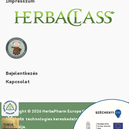
Impresszum
Bejelentkezés
Kapcsolat
Copyright © 2026 HerbaPharm Europe Kft. |
Az oldal a
technologies
kereskedelmi rendszerét
használja.