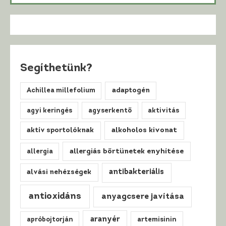
Segíthetünk?
Achillea millefolium
adaptogén
agyi keringés
agyserkentő
aktivitás
alkoholos kivonat
aktív sportolóknak
allergiás bőrtünetek enyhítése
allergia
antibakteriális
alvási nehézségek
antioxidáns
anyagcsere javítása
aranyér
apróbojtorján
artemisinin