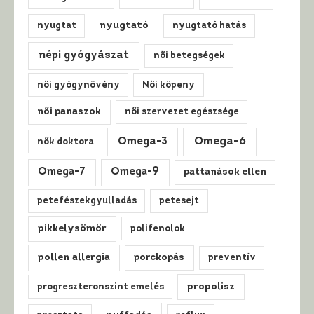
nyugtató
nyugtat
nyugtató hatás
népi gyógyászat
női betegségek
női gyógynövény
Női köpeny
női panaszok
női szervezet egészsége
Omega-3
Omega-6
nők doktora
Omega-7
Omega-9
pattanások ellen
petefészekgyulladás
petesejt
pikkelysömör
polifenolok
pollen allergia
porckopás
preventív
propolisz
progreszteronszint emelés