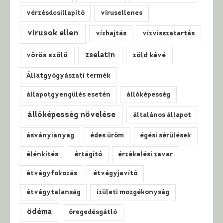
vérzésdcsillapító
vírusellenes
vírusok ellen
vízhajtás
vízvisszatartás
zselatin
vörös szőlő
zöld kávé
Állatgyógyászati termék
állapotgyengülés esetén
állóképesség
állóképesség növelése
általános állapot
ásványianyag
édes üröm
égési sérülések
élénkítés
értágító
érzékelési zavar
étvágyfokozás
étvágyjavító
étvágytalanság
ízületi mozgékonyság
ödéma
öregedésgátló