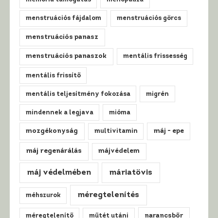
menstruációs fájdalom
menstruációs görcs
menstruációs panasz
menstruációs panaszok
mentális frissesség
mentális frissítő
mentális teljesítmény fokozása
migrén
mindennek a legjava
mióma
mozgékonyság
multivitamin
máj - epe
máj regenárálás
májvédelem
máj védelmében
máriatövis
méregtelenítés
méhszurok
méregtelenítő
műtét utáni
narancsbőr