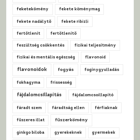
feketekömény
fekete köménymag
fekete nadálytő
fekete ribizli
fertőtlenít
fertőtlenítő
feszültség csökkentés
fizikai teljesítmény
fizikai és mentális egészség
flavonoid
flavonoidok
fogyás
fogínygyulladás
fokhagyma
frissesség
fájdalomcsillapítás
fájdalomcsoillapító
fáradt szem
fáradtság ellen
férfiaknak
fűszerkömény
fűszeres illat
ginkgo biloba
gyerekeknek
gyermekek