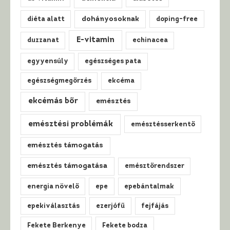
diéta alatt
dohányosoknak
doping-free
E-vitamin
duzzanat
echinacea
egyyensúly
egészséges pata
egészségmegőrzés
ekcéma
ekcémás bőr
emésztés
emésztési problémák
emésztésserkentő
emésztés támogatás
emésztés támogatása
emésztőrendszer
energia növelő
epe
epebántalmak
epekiválasztás
ezerjófű
fejfájás
Fekete Berkenye
Fekete bodza