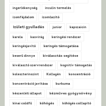
ingerlékenység
inzulin termelés
izomfájdalom
izomlazító
izületi gyulladás
junior
kapszaicin
karela
kasvirág
keringési rendszer
keringésjavító
keringés támogatása
kiválasztás segítése
keserű dinnye
kiválasztó szervrendszer
kognitív támogatás
koleszterinszint
Kollagén
koncentráció
koncentráció javítása
kurkuma
kézműves gyógynövény
készenléti állapot
köhögés
kínai csűdfű
köhögés csillapító