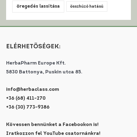
öregedés lassítása
összhúzó hatású
ELÉRHETŐSÉGEK:
HerbaPharm Europe Kft.
5830 Battonya, Puskin utca 85.
info@herbaclass.com
+36 (68) 411-270
+36 (30) 773-9386
Kövessen bennünket a Facebookon is!
Iratkozzon fel YouTube csatornánkra!