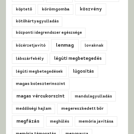
köszvény
köptető
körömgomba
kötőhártyagyulladás
központi idegrendszer egészsége
lenmag
közérzetjavító
lovaknak
légúti megbetegedés
lábszárfekély
lúgosítás
légúti megbetegedések
magas koleszterinszint
magas vércukorszint
mandulagyulladás
meddőségi hajlam
megereszkedett bőr
megfázás
meghűlés
memória javítása
memória támogatás
menopauza