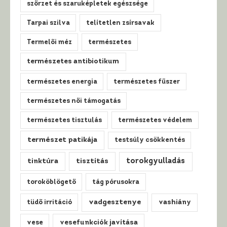
szőrzet és szaruképletek egészsége
Tarpai szilva
telítetlen zsírsavak
Termelői méz
természetes
természetes antibiotikum
természetes energia
természetes fűszer
természetes női támogatás
természetes tisztulás
természetes védelem
természet patikája
testsúly csökkentés
tinktúra
tisztítás
torokgyulladás
toroköblögető
tág pórusokra
vadgesztenye
tüdő irritáció
vashiány
vese
vesefunkciók javítása