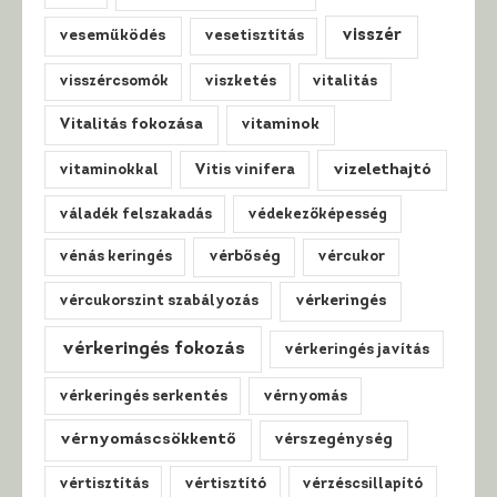
visszér
veseműködés
vesetisztítás
visszércsomók
viszketés
vitalitás
Vitalitás fokozása
vitaminok
vizelethajtó
vitaminokkal
Vitis vinifera
váladék felszakadás
védekezőképesség
vénás keringés
vérbőség
vércukor
vércukorszint szabályozás
vérkeringés
vérkeringés fokozás
vérkeringés javítás
vérkeringés serkentés
vérnyomás
vérnyomáscsökkentő
vérszegénység
vértisztítás
vértisztító
vérzéscsillapító