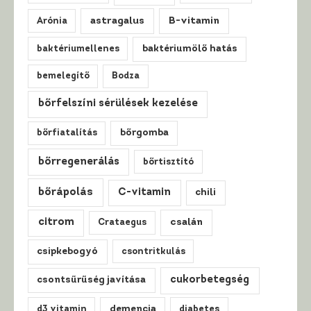
astragalus
B-vitamin
Arónia
baktériumellenes
baktériumölő hatás
bemelegítő
Bodza
bőrfelszíni sérülések kezelése
bőrfiatalítás
bőrgomba
bőrregenerálás
bőrtisztító
bőrápolás
C-vitamin
chili
citrom
csalán
Crataegus
csipkebogyó
csontritkulás
cukorbetegség
csontsűrűség javítása
d3 vitamin
demencia
diabetes