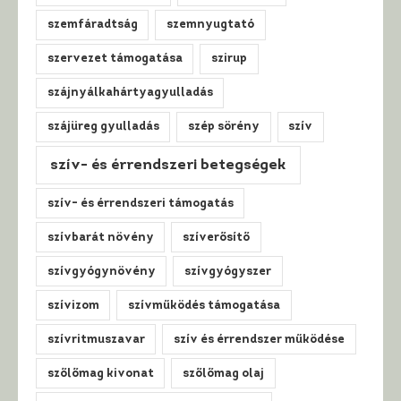
szemfáradtság
szemnyugtató
szervezet támogatása
szirup
szájnyálkahártyagyulladás
szájüreg gyulladás
szép sörény
szív
szív- és érrendszeri betegségek
szív- és érrendszeri támogatás
szívbarát növény
szíverősítő
szívgyógynövény
szívgyógyszer
szívizom
szívműködés támogatása
szívritmuszavar
szív és érrendszer működése
szőlőmag kivonat
szőlőmag olaj