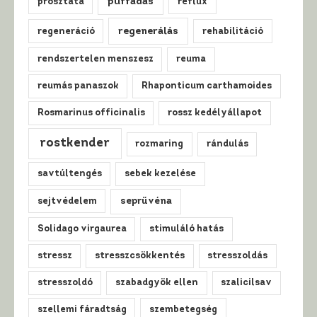
puffadás
prosztata
reflux
regenerálás
regeneráció
rehabilitáció
rendszertelen menszesz
reuma
reumás panaszok
Rhaponticum carthamoides
Rosmarinus officinalis
rossz kedélyállapot
rostkender
rozmaring
rándulás
savtúltengés
sebek kezelése
sejtvédelem
seprűvéna
Solidago virgaurea
stimuláló hatás
stressz
stresszcsökkentés
stresszoldás
stresszoldó
szabadgyök ellen
szalicilsav
szellemi fáradtság
szembetegség