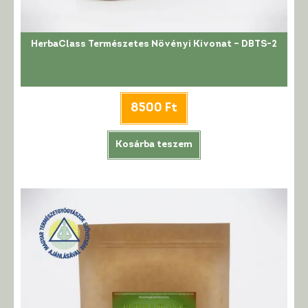
HerbaClass Természetes Növényi Kivonat – DBTS-2
8500
Ft
Kosárba teszem