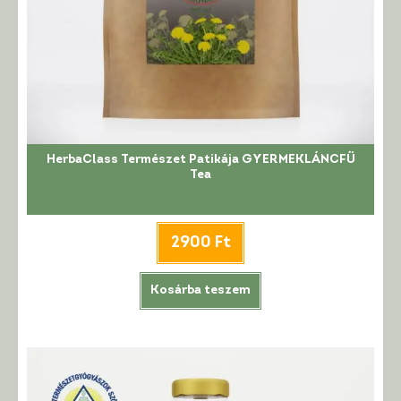
HerbaClass Természet Patikája GYERMEKLÁNCFŰ
Tea
2900
Ft
Kosárba teszem