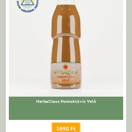
HerbaClass Homoktövis Velő
3890
Ft