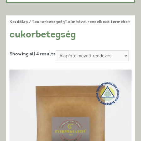
Kezdőlap
/ “cukorbetegség” címkével rendelkező termékek
cukorbetegség
Showing all 4 results