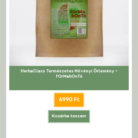
HerbaClass Természetes Növényi Őrlemény –
fOrMabOnTó
6990
Ft
Kosárba teszem