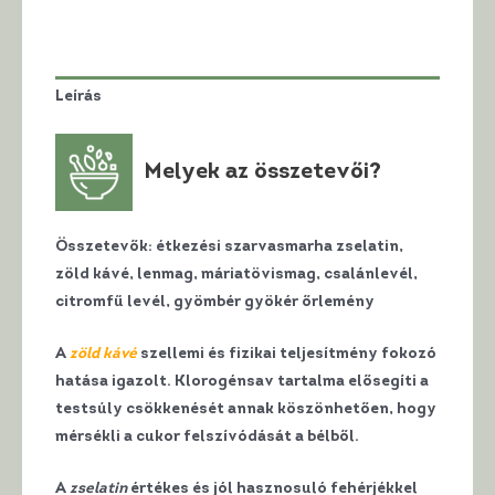
Leírás
Melyek az összetevői?
Összetevők: étkezési szarvasmarha zselatin,
zöld kávé, lenmag, máriatövismag, csalánlevél,
citromfű levél, gyömbér gyökér őrlemény
A
zöld kávé
szellemi és fizikai teljesítmény fokozó
hatása igazolt. Klorogénsav tartalma elősegíti a
testsúly csökkenését annak köszönhetően, hogy
mérsékli a cukor felszívódását a bélből.
A
zselatin
értékes és jól hasznosuló fehérjékkel