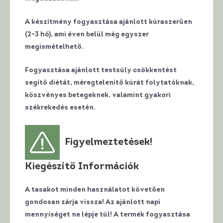
A készítmény fogyasztása ajánlott kúraszerűen
(2-3 hó), ami éven belül még egyszer
megismételhető.
Fogyasztása ajánlott testsúly csökkentést
segítő diétát, méregtelenítő kúrát folytatóknak,
köszvényes betegeknek, valamint gyakori
székrekedés esetén.
Figyelmeztetések!
Kiegészítő Információk
A tasakot minden használatot követően
gondosan zárja vissza! Az ajánlott napi
mennyiséget ne lépje túl! A termék fogyasztása