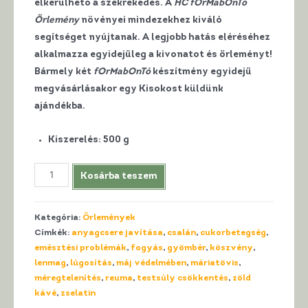
elkerülhető a székrekedés. A
HC fOrMabOnTó
Őrlemény
növényei mindezekhez kiváló
segítséget nyújtanak. A legjobb hatás eléréséhez
alkalmazza egyidejűleg a kivonatot és őrleményt!
Bármely két
fOrMabOnTó
készítmény egyidejű
megvásárlásakor egy Kisokost küldünk
ajándékba.
Kiszerelés
:
500 g
HerbaClass
Kosárba teszem
Természetes
Növényi
Kategória:
Őrlemények
Őrlemény
Címkék:
anyagcsere javítása
,
csalán
,
cukorbetegség
,
-
emésztési problémák
,
fogyás
,
gyömbér
,
köszvény
,
fOrMabOnTó
lenmag
,
lúgosítás
,
máj védelmében
,
máriatövis
,
mennyiség
méregtelenítés
,
reuma
,
testsúly csökkentés
,
zöld
kávé
,
zselatin