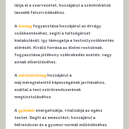
látja el a szervezetet, hozzájárul a szénhidrátok
lassabb felszívódásához.
A
lenmag
fogyasztása hozzájárul az étvágy
csökkentéséhez, segíti a teltségérzet
kialakulását, így támogatja a testsúlycsökkentés
elérését. Kiváló forrása az élelmi rostoknak,
fogyasztása jótékony székrekedés esetén, vagy
annak elkerüléséhez.
A
máriatövismag
hozzájárul a
máj méregtelenítő képességének javításához,
ezáltal a test szűrőrendszerének
megtisztulásához.
A
gyömbér
energetizálja, vitalizálja az egész
testet. Segíti az emésztést, hozzájárul a
bélrendszer és a gyomor normál működéséhez.