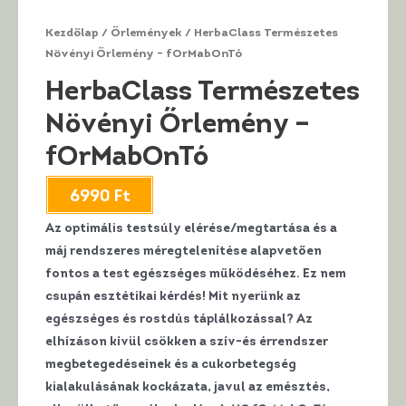
Kezdőlap
/
Őrlemények
/ HerbaClass Természetes
Növényi Őrlemény – fOrMabOnTó
HerbaClass Természetes
Növényi Őrlemény –
fOrMabOnTó
6990
Ft
Az optimális testsúly elérése/megtartása és a
máj rendszeres méregtelenítése alapvetően
fontos a test egészséges működéséhez. Ez nem
csupán esztétikai kérdés! Mit nyerünk az
egészséges és rostdús táplálkozással? Az
elhízáson kívül csökken a szív-és érrendszer
megbetegedéseinek és a cukorbetegség
kialakulásának kockázata, javul az emésztés,