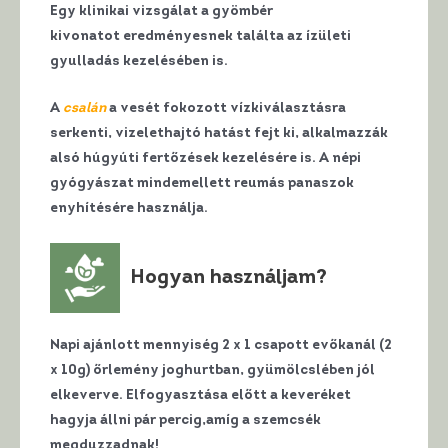
Egy klinikai vizsgálat a gyömbér
kivonatot eredményesnek találta az ízületi
gyulladás kezelésében is.
A
csalán
a vesét fokozott vízkiválasztásra
serkenti, vizelethajtó hatást fejt ki, alkalmazzák
alsó húgyúti fertőzések kezelésére is. A népi
gyógyászat mindemellett reumás panaszok
enyhítésére használja.
Hogyan használjam?
Napi ajánlott mennyiség 2 x 1 csapott evőkanál (2
x 10g) őrlemény joghurtban, gyümölcslében jól
elkeverve. Elfogyasztása előtt a keveréket
hagyja állni pár percig,amíg a szemcsék
megduzzadnak!