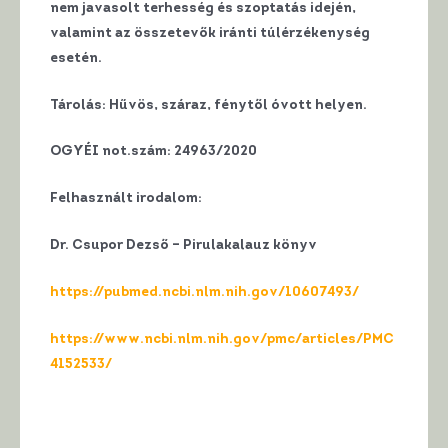
nem javasolt terhesség és szoptatás idején,
valamint az összetevők iránti túlérzékenység
esetén.
Tárolás: Hűvös, száraz, fénytől óvott helyen.
OGYÉI not.szám: 24963/2020
Felhasznált irodalom:
Dr. Csupor Dezső – Pirulakalauz könyv
https://pubmed.ncbi.nlm.nih.gov/10607493/
https://www.ncbi.nlm.nih.gov/pmc/articles/PMC
4152533/