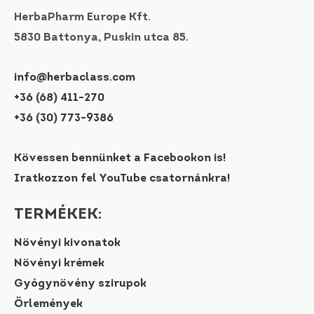
választhatók
HerbaPharm Europe Kft.
ki
5830 Battonya, Puskin utca 85.
info@herbaclass.com
+36 (68) 411-270
+36 (30) 773-9386
Kövessen bennünket a Facebookon is!
Iratkozzon fel YouTube csatornánkra!
TERMÉKEK:
Növényi kivonatok
Növényi krémek
Gyógynövény szirupok
Őrlemények