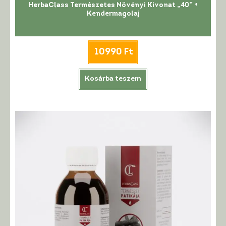
HerbaClass Természetes Növényi Kivonat „40” +
Kendermagolaj
10990
Ft
Kosárba teszem