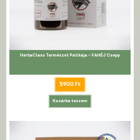
HerbaClass Természet Patikája – FAHÉJ Csepp
5900
Ft
Kosárba teszem