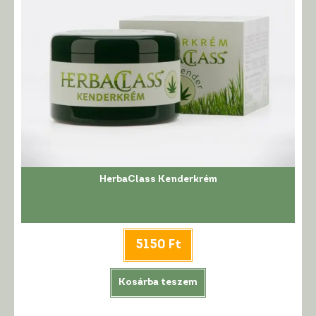
HerbaClass Kenderkrém
5150
Ft
Kosárba teszem