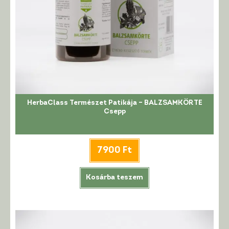
HerbaClass Természet Patikája – BALZSAMKÖRTE
Csepp
7900
Ft
Kosárba teszem