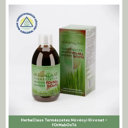
HerbaClass Természetes Növényi Kivonat –
fOrMabOnTó