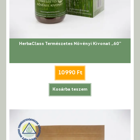
HerbaClass Természetes Növényi Kivonat „60”
10990
Ft
Kosárba teszem