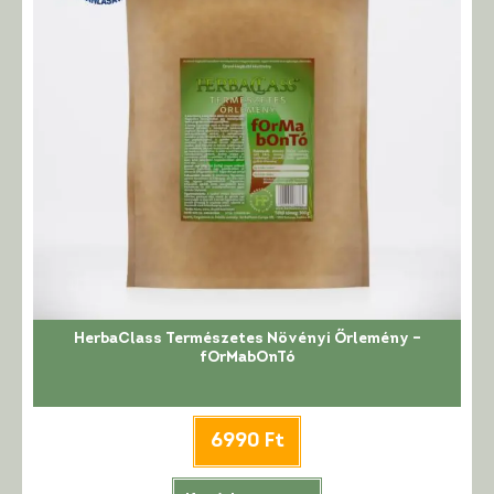
HerbaClass Természetes Növényi Őrlemény –
fOrMabOnTó
6990
Ft