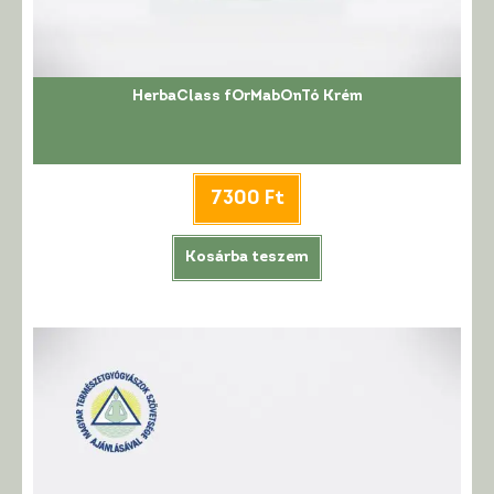
HerbaClass fOrMabOnTó Krém
7300
Ft
Kosárba teszem