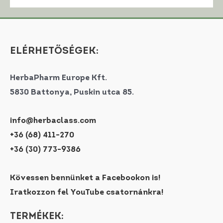
ELÉRHETŐSÉGEK:
HerbaPharm Europe Kft.
5830 Battonya, Puskin utca 85.
info@herbaclass.com
+36 (68) 411-270
+36 (30) 773-9386
Kövessen bennünket a Facebookon is!
Iratkozzon fel YouTube csatornánkra!
TERMÉKEK: