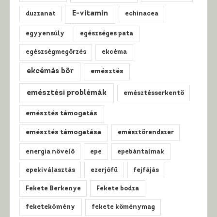
E-vitamin
duzzanat
echinacea
egyyensúly
egészséges pata
egészségmegőrzés
ekcéma
ekcémás bőr
emésztés
emésztési problémák
emésztésserkentő
emésztés támogatás
emésztés támogatása
emésztőrendszer
energia növelő
epe
epebántalmak
epekiválasztás
ezerjófű
fejfájás
Fekete Berkenye
Fekete bodza
feketekömény
fekete köménymag