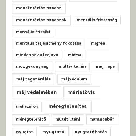
menstruációs panasz
menstruációs panaszok
mentális frissesség
mentális frissítő
mentális teljesítmény fokozása
migrén
mindennek a legjava
mióma
mozgékonyság
multivitamin
máj - epe
máj regenárálás
májvédelem
máj védelmében
máriatövis
méregtelenítés
méhszurok
méregtelenítő
műtét utáni
narancsbőr
nyugtató
nyugtat
nyugtató hatás