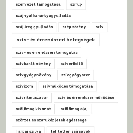
szervezet támogatása
szirup
szájnyálkahártyagyulladás
szájüreg gyulladás
szép sörény
szív
szív- és érrendszeri betegségek
szív- és érrendszeri támogatás
szívbarát növény
szíverősítő
szívgyógynövény
szívgyógyszer
szívizom
szívműködés támogatása
szívritmuszavar
szív és érrendszer működése
szőlőmag kivonat
szőlőmag olaj
szőrzet és szaruképletek egészsége
Tarpai szilva
telítetlen zsírsavak