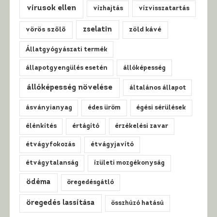
vírusok ellen
vízhajtás
vízvisszatartás
zselatin
vörös szőlő
zöld kávé
Állatgyógyászati termék
állapotgyengülés esetén
állóképesség
állóképesség növelése
általános állapot
ásványianyag
édes üröm
égési sérülések
élénkítés
értágító
érzékelési zavar
étvágyfokozás
étvágyjavító
étvágytalanság
ízületi mozgékonyság
ödéma
öregedésgátló
öregedés lassítása
összhúzó hatású