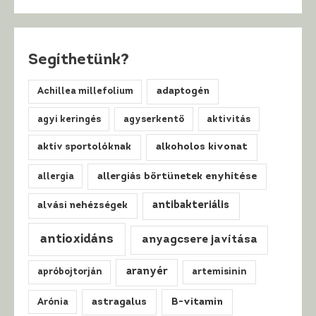
Segíthetünk?
Achillea millefolium
adaptogén
agyi keringés
agyserkentő
aktivitás
alkoholos kivonat
aktív sportolóknak
allergiás bőrtünetek enyhítése
allergia
antibakteriális
alvási nehézségek
antioxidáns
anyagcsere javítása
aranyér
apróbojtorján
artemisinin
astragalus
B-vitamin
Arónia