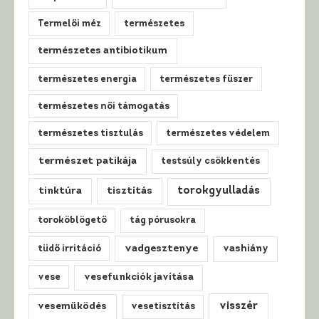
Termelői méz
természetes
természetes antibiotikum
természetes energia
természetes fűszer
természetes női támogatás
természetes tisztulás
természetes védelem
természet patikája
testsúly csökkentés
tinktúra
tisztítás
torokgyulladás
toroköblögető
tág pórusokra
vadgesztenye
tüdő irritáció
vashiány
vese
vesefunkciók javítása
visszér
veseműködés
vesetisztítás