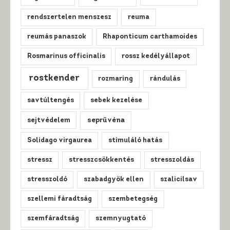
rendszertelen menszesz
reuma
reumás panaszok
Rhaponticum carthamoides
Rosmarinus officinalis
rossz kedélyállapot
rostkender
rozmaring
rándulás
savtúltengés
sebek kezelése
sejtvédelem
seprűvéna
Solidago virgaurea
stimuláló hatás
stressz
stresszcsökkentés
stresszoldás
stresszoldó
szabadgyök ellen
szalicilsav
szellemi fáradtság
szembetegség
szemfáradtság
szemnyugtató