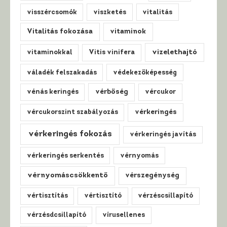
visszércsomók
viszketés
vitalitás
Vitalitás fokozása
vitaminok
vizelethajtó
vitaminokkal
Vitis vinifera
váladék felszakadás
védekezőképesség
vénás keringés
vérbőség
vércukor
vércukorszint szabályozás
vérkeringés
vérkeringés fokozás
vérkeringés javítás
vérkeringés serkentés
vérnyomás
vérnyomáscsökkentő
vérszegénység
vértisztítás
vértisztító
vérzéscsillapító
vérzésdcsillapító
vírusellenes