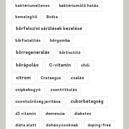
baktériumellenes
baktériumölő hatás
bemelegítő
Bodza
bőrfelszíni sérülések kezelése
bőrfiatalítás
bőrgomba
bőrregenerálás
bőrtisztító
bőrápolás
C-vitamin
chili
citrom
csalán
Crataegus
csipkebogyó
csontritkulás
cukorbetegség
csontsűrűség javítása
d3 vitamin
demencia
diabetes
diéta alatt
dohányosoknak
doping-free