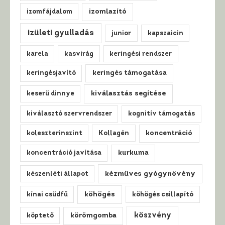
izomfájdalom
izomlazító
izületi gyulladás
junior
kapszaicin
karela
kasvirág
keringési rendszer
keringésjavító
keringés támogatása
kiválasztás segítése
keserű dinnye
kiválasztó szervrendszer
kognitív támogatás
koleszterinszint
Kollagén
koncentráció
koncentráció javítása
kurkuma
kézműves gyógynövény
készenléti állapot
köhögés
kínai csűdfű
köhögés csillapító
köszvény
köptető
körömgomba