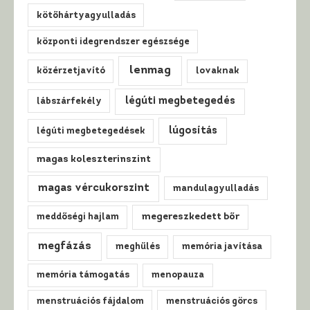
kötőhártyagyulladás
központi idegrendszer egészsége
lenmag
közérzetjavító
lovaknak
légúti megbetegedés
lábszárfekély
lúgosítás
légúti megbetegedések
magas koleszterinszint
magas vércukorszint
mandulagyulladás
meddőségi hajlam
megereszkedett bőr
megfázás
meghűlés
memória javítása
memória támogatás
menopauza
menstruációs fájdalom
menstruációs görcs