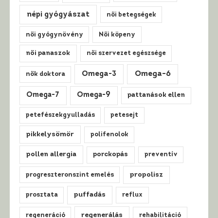
népi gyógyászat
női betegségek
női gyógynövény
Női köpeny
női panaszok
női szervezet egészsége
Omega-3
Omega-6
nők doktora
Omega-7
Omega-9
pattanások ellen
petefészekgyulladás
petesejt
pikkelysömör
polifenolok
pollen allergia
porckopás
preventív
propolisz
progreszteronszint emelés
puffadás
prosztata
reflux
regenerálás
regeneráció
rehabilitáció