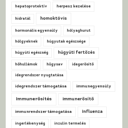
hepatoprotektív
herpesz kezelése
homoktövis
hidratál
hormonális egyensúly
hólyaghurut
hölgyeknek
húgyutak egészsége
húgyúti fertőzés
húgyúti egészség
hőhullámok
hűgysav
idegerősítő
idegrendszer nyugtatása
idegrendszer támogatása
immunegyensúly
immunerősítés
immunerősítő
influenza
immunrendszer támogatása
ingerlékenység
inzulin termelés