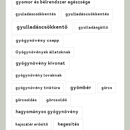
gyomor és bélrendszer egészsége
gyuladáscsökkentés
gyulladáscsökkentés
gyulladáscsökkentő
gyulladásgátló
gyógynövény csepp
Gyógynövények állatoknak
gyógynövény kivonat
gyógynövény lovaknak
gyömbér
gyógynövény tinktúra
görcs
görcsoldás
görcsoldó
hagyományos gyógynövény
hegesítés
hajszálér erősítő