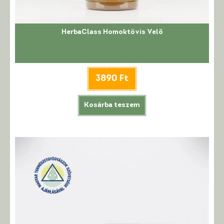
HerbaClass Homoktövis Velő
3890
Ft
Kosárba teszem