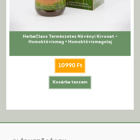
HerbaClass Természetes Növényi Kivonat –
Homoktövismag + Homoktövismagolaj
10990
Ft
Kosárba teszem