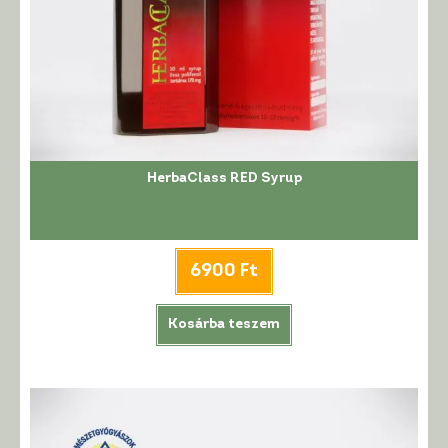
HerbaClass RED Syrup
6900
Ft
Kosárba teszem