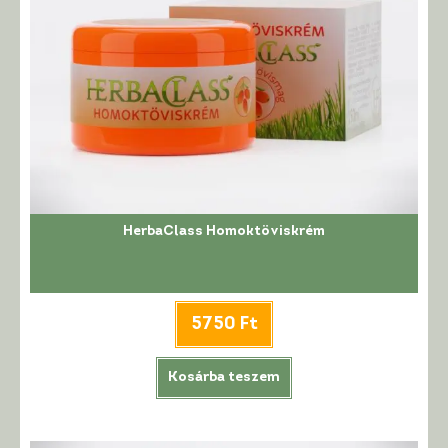
HerbaClass Homoktöviskrém
5750
Ft
Kosárba teszem