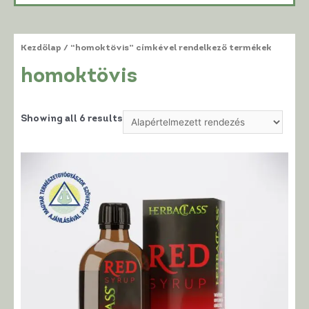
Kezdőlap
/ “homoktövis” címkével rendelkező termékek
homoktövis
Showing all 6 results