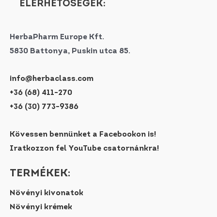
ELÉRHETŐSÉGEK:
HerbaPharm Europe Kft.
5830 Battonya, Puskin utca 85.
info@herbaclass.com
+36 (68) 411-270
+36 (30) 773-9386
Kövessen bennünket a Facebookon is!
Iratkozzon fel YouTube csatornánkra!
TERMÉKEK:
Növényi kivonatok
Növényi krémek