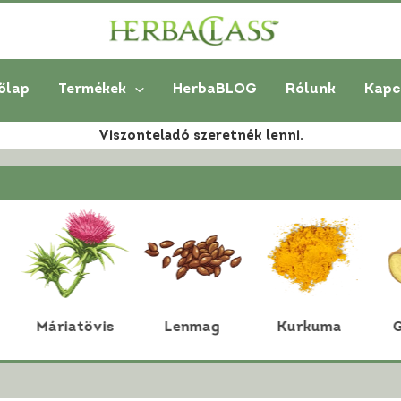
őlap
Termékek
HerbaBLOG
Rólunk
Kapc
Viszonteladó szeretnék lenni.
áriatövis
Lenmag
Kurkuma
Gyömbé