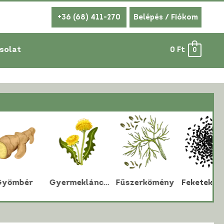
+36 (68) 411-270
Belépés / Fiókom
solat
0
Ft
0
r
Gyermekláncfű
Fűszerkömény
Feketekömény