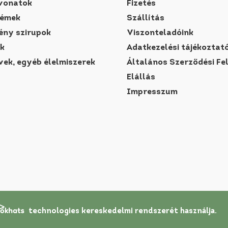
vonatok
Fizetés
rémek
Szállítás
ny szirupok
Viszonteladóink
k
Adatkezelési tájékoztat
vek, egyéb élelmiszerek
Általános Szerződési Fe
Elállás
Impresszum
technologies
kereskedelmi rendszerét
használja.