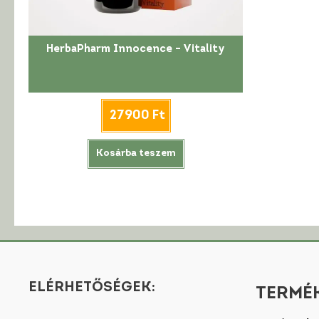
HerbaPharm Innocence – Vitality
27900
Ft
Kosárba teszem
ELÉRHETŐSÉGEK:
TERMÉK