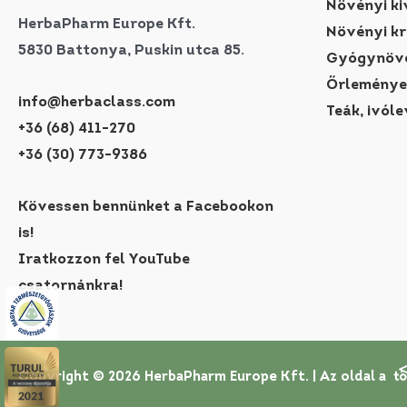
Növényi ki
HerbaPharm Europe Kft.
Növényi k
5830 Battonya, Puskin utca 85.
Gyógynövé
Őrleménye
info@herbaclass.com
Teák, ivóle
+36 (68) 411-270
+36 (30) 773-9386
Kövessen bennünket a Facebookon
is!
Iratkozzon fel YouTube
csatornánkra!
Copyright © 2026 HerbaPharm Europe Kft. |
Az oldal a