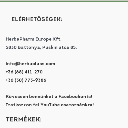
ELÉRHETŐSÉGEK:
HerbaPharm Europe Kft.
5830 Battonya, Puskin utca 85.
info@herbaclass.com
+36 (68) 411-270
+36 (30) 773-9386
Kövessen bennünket a Facebookon is!
Iratkozzon fel YouTube csatornánkra!
TERMÉKEK: