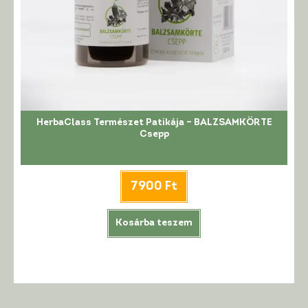
HerbaClass Természet Patikája – BALZSAMKÖRTE
Csepp
7900
Ft
Kosárba teszem