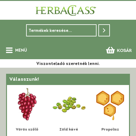
Skip
to
content
MENÜ
KOSÁR
Main
Viszonteladó szeretnék lenni.
Menu
Válasszunk!
i
Vörös szőlő
Zöld kávé
Propolisz