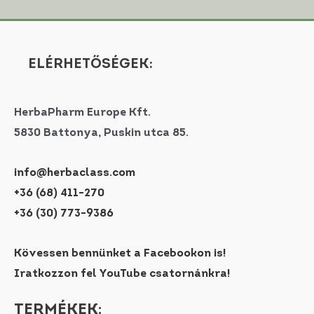
ELÉRHETŐSÉGEK:
HerbaPharm Europe Kft.
5830 Battonya, Puskin utca 85.
info@herbaclass.com
+36 (68) 411-270
+36 (30) 773-9386
Kövessen bennünket a Facebookon is!
Iratkozzon fel YouTube csatornánkra!
TERMÉKEK: