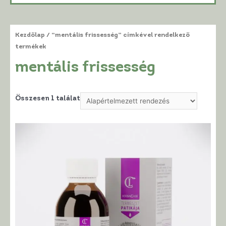
Kezdőlap
/ “mentális frissesség” címkével rendelkező
termékek
mentális frissesség
Összesen 1 találat