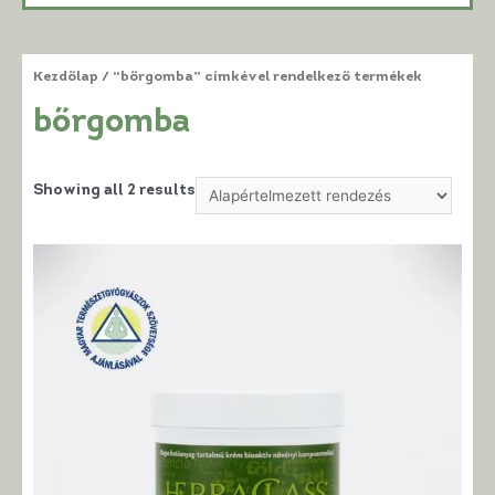
Kezdőlap
/ “bőrgomba” címkével rendelkező termékek
bőrgomba
Showing all 2 results