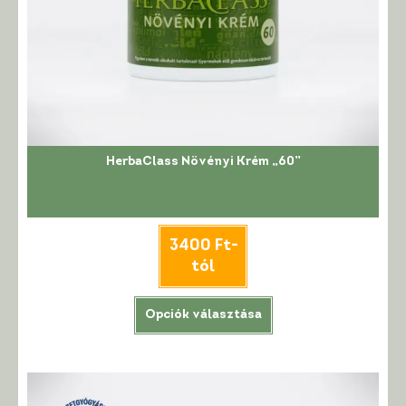
HerbaClass Növényi Krém „60”
3400
Ft
-
tól
Ennek
Opciók választása
a
terméknek
több
variációja