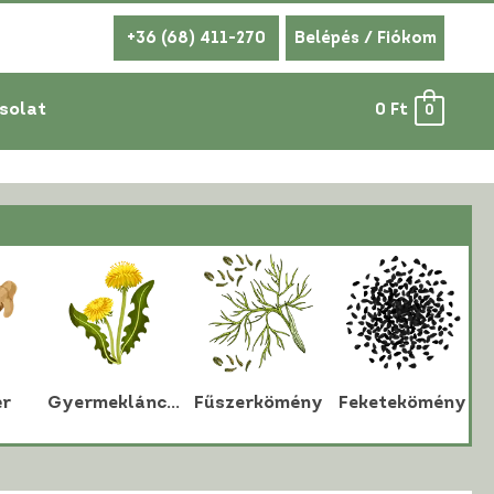
+36 (68) 411-270
Belépés / Fiókom
solat
0
Ft
0
r
Gyermekláncfű
Fűszerkömény
Feketekömény