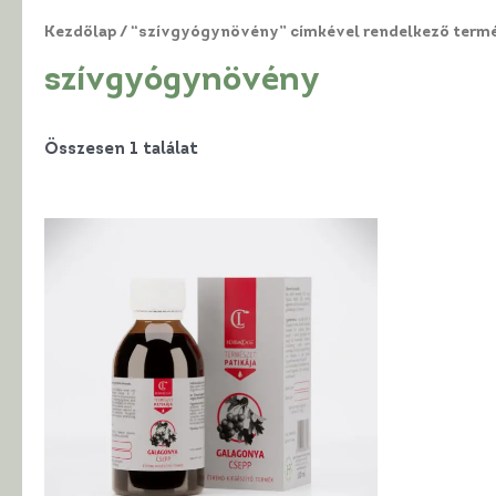
Kezdőlap
/ “szívgyógynövény” címkével rendelkező term
szívgyógynövény
Összesen 1 találat