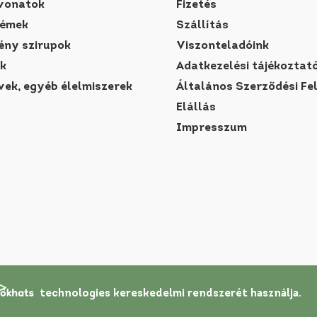
vonatok
Fizetés
rémek
Szállítás
ny szirupok
Viszonteladóink
k
Adatkezelési tájékoztat
vek, egyéb élelmiszerek
Általános Szerződési Fe
Elállás
Impresszum
technologies
kereskedelmi rendszerét
használja.