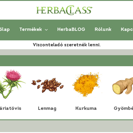
őlap
Termékek
HerbaBLOG
Rólunk
Kapc
Viszonteladó szeretnék lenni.
áriatövis
Lenmag
Kurkuma
Gyömbé