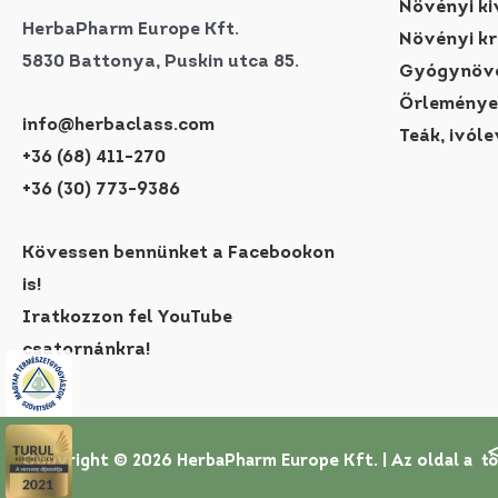
Növényi ki
HerbaPharm Europe Kft.
Növényi k
5830 Battonya, Puskin utca 85.
Gyógynövé
Őrleménye
info@herbaclass.com
Teák, ivóle
+36 (68) 411-270
+36 (30) 773-9386
Kövessen bennünket a Facebookon
is!
Iratkozzon fel YouTube
csatornánkra!
Copyright © 2026 HerbaPharm Europe Kft. |
Az oldal a