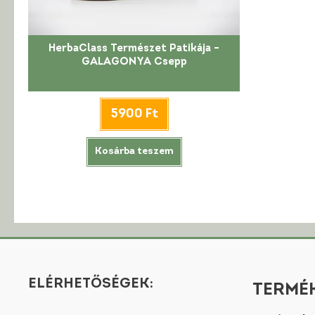
HerbaClass Természet Patikája –
GALAGONYA Csepp
5900
Ft
Kosárba teszem
ELÉRHETŐSÉGEK:
TERMÉK