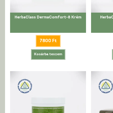
HerbaClass DermaComfort-8 Krém
Herba
7800
Ft
Kosárba teszem