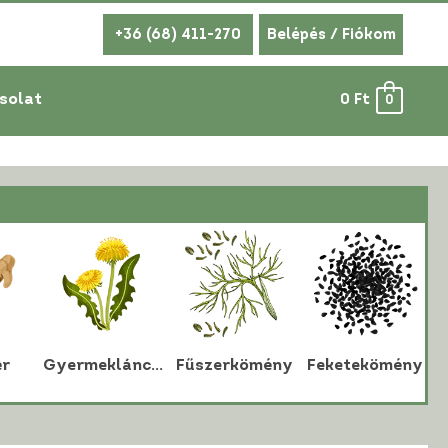
+36 (68) 411-270
Belépés / Fiókom
solat
0
Ft
0
r
Gyermekláncfű
Fűszerkömény
Feketekömény