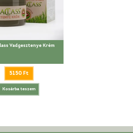
lass Vadgesztenye Krém
5150
Ft
Kosárba teszem