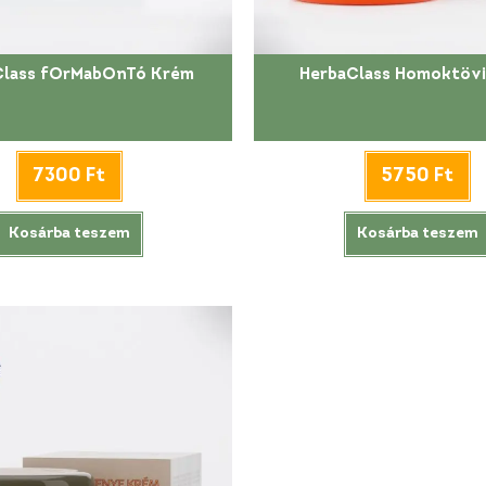
Class fOrMabOnTó Krém
HerbaClass Homoktöv
7300
Ft
5750
Ft
Kosárba teszem
Kosárba teszem