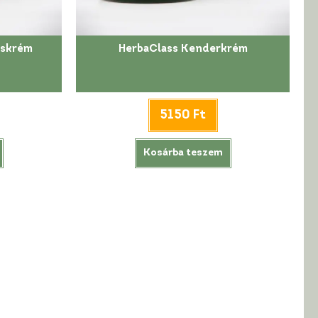
iskrém
HerbaClass Kenderkrém
5150
Ft
Kosárba teszem