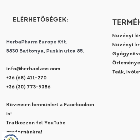
A
változatok
ELÉRHETŐSÉGEK:
TERMÉK
a
termékoldalon
Növényi ki
választhatók
HerbaPharm Europe Kft.
Növényi k
ki
5830 Battonya, Puskin utca 85.
Gyógynövé
Őrleménye
info@herbaclass.com
Teák, ivóle
+36 (68) 411-270
+36 (30) 773-9386
Kövessen bennünket a Facebookon
is!
Iratkozzon fel YouTube
csatornánkra!