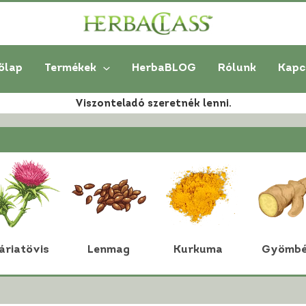
őlap
Termékek
HerbaBLOG
Rólunk
Kapc
Viszonteladó szeretnék lenni.
áriatövis
Lenmag
Kurkuma
Gyömbé