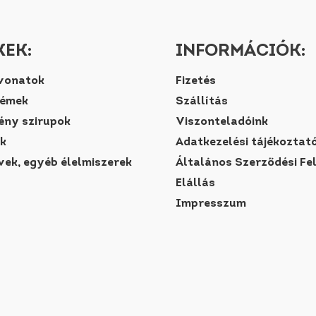
EK:
INFORMÁCIÓK:
vonatok
Fizetés
rémek
Szállítás
ny szirupok
Viszonteladóink
k
Adatkezelési tájékoztat
vek, egyéb élelmiszerek
Általános Szerződési Fe
Elállás
Impresszum