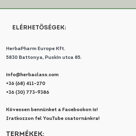
ELÉRHETŐSÉGEK:
HerbaPharm Europe Kft.
5830 Battonya, Puskin utca 85.
info@herbaclass.com
+36 (68) 411-270
+36 (30) 773-9386
Kövessen bennünket a Facebookon is!
Iratkozzon fel YouTube csatornánkra!
TERMÉKEK: