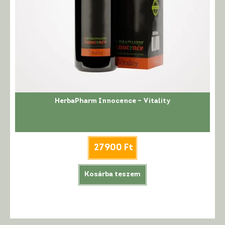
HerbaPharm Innocence – Vitality
27900
Ft
Kosárba teszem