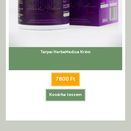
Tarpai HerbaMedica Krém
7800
Ft
Kosárba teszem