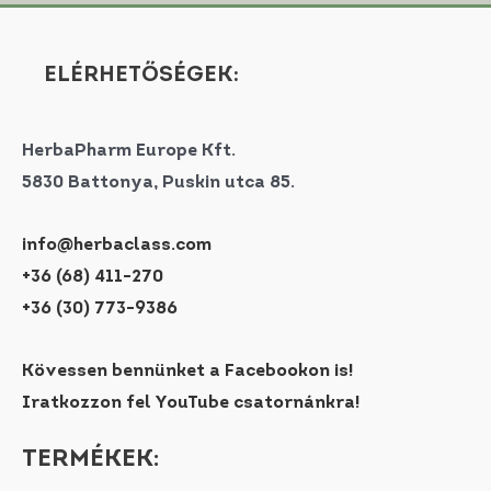
ELÉRHETŐSÉGEK:
HerbaPharm Europe Kft.
5830 Battonya, Puskin utca 85.
info@herbaclass.com
+36 (68) 411-270
+36 (30) 773-9386
Kövessen bennünket a Facebookon is!
Iratkozzon fel YouTube csatornánkra!
TERMÉKEK: