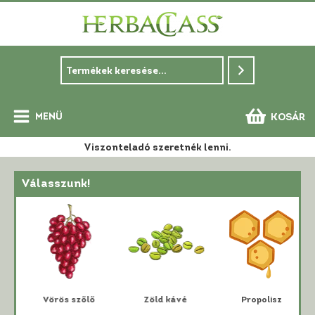
Skip
to
content
MENÜ
KOSÁR
Main
Viszonteladó szeretnék lenni.
Menu
Válasszunk!
i
Vörös szőlő
Zöld kávé
Propolisz