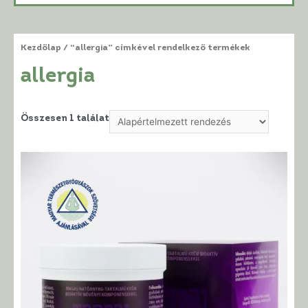
Kezdőlap
/ “allergia” címkével rendelkező termékek
allergia
Összesen 1 találat