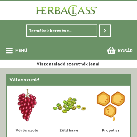
Skip
to
content
MENÜ
KOSÁR
Main
Viszonteladó szeretnék lenni.
Menu
Válasszunk!
i
Vörös szőlő
Zöld kávé
Propolisz