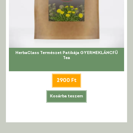
HerbaClass Természet Patikája GYERMEKLÁNCFŰ
Tea
2900
Ft
Kosárba teszem