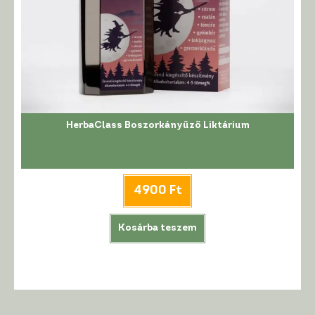
HerbaClass Boszorkányűző Liktárium
4900
Ft
Kosárba teszem