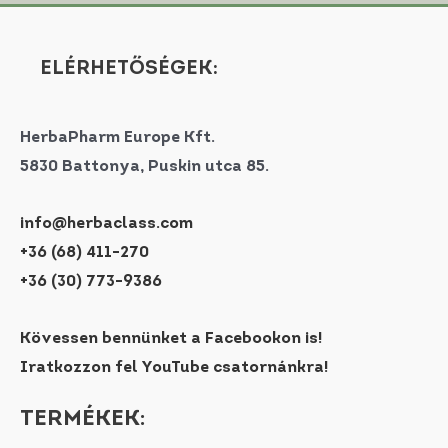
ELÉRHETŐSÉGEK:
HerbaPharm Europe Kft.
5830 Battonya, Puskin utca 85.
info@herbaclass.com
+36 (68) 411-270
+36 (30) 773-9386
Kövessen bennünket a Facebookon is!
Iratkozzon fel YouTube csatornánkra!
TERMÉKEK: