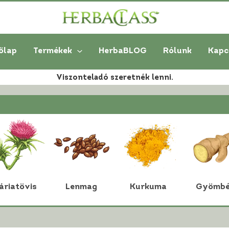
őlap
Termékek
HerbaBLOG
Rólunk
Kapc
Viszonteladó szeretnék lenni.
áriatövis
Lenmag
Kurkuma
Gyömbé