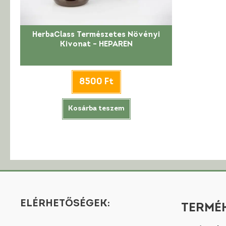
HerbaClass Természetes Növényi
Kivonat – HEPAREN
8500
Ft
Kosárba teszem
ELÉRHETŐSÉGEK:
TERMÉK