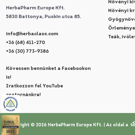
Növényi ki
HerbaPharm Europe Kft.
Növényi k
5830 Battonya, Puskin utca 85.
Gyógynövé
Őrleménye
info@herbaclass.com
Teák, ivóle
+36 (68) 411-270
+36 (30) 773-9386
Kövessen bennünket a Facebookon
is!
Iratkozzon fel YouTube
csatornánkra!
Copyright © 2026 HerbaPharm Europe Kft. |
Az oldal a