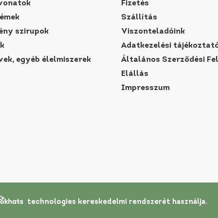
vonatok
Fizetés
rémek
Szállítás
ny szirupok
Viszonteladóink
k
Adatkezelési tájékoztat
vek, egyéb élelmiszerek
Általános Szerződési Fe
Elállás
Impresszum
technologies
kereskedelmi rendszerét
használja.