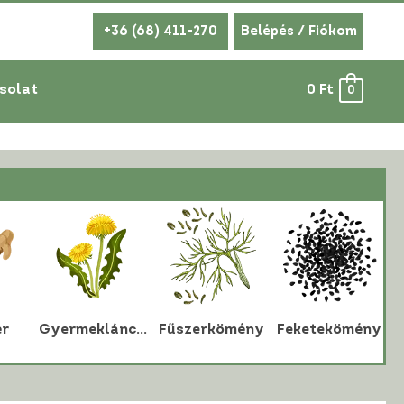
+36 (68) 411-270
Belépés / Fiókom
solat
0
Ft
0
r
Gyermekláncfű
Fűszerkömény
Feketekömény