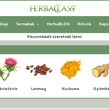
őlap
Termékek
HerbaBLOG
Rólunk
Kapc
Viszonteladó szeretnék lenni.
áriatövis
Lenmag
Kurkuma
Gyömbé