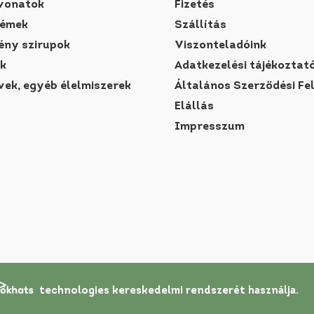
vonatok
Fizetés
rémek
Szállítás
ny szirupok
Viszonteladóink
k
Adatkezelési tájékoztat
vek, egyéb élelmiszerek
Általános Szerződési Fe
Elállás
Impresszum
technologies
kereskedelmi rendszerét
használja.