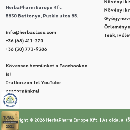
Növényi ki
HerbaPharm Europe Kft.
Növényi k
5830 Battonya, Puskin utca 85.
Gyógynövé
Őrleménye
info@herbaclass.com
Teák, ivóle
+36 (68) 411-270
+36 (30) 773-9386
Kövessen bennünket a Facebookon
is!
Iratkozzon fel YouTube
csatornánkra!
Copyright © 2026 HerbaPharm Europe Kft. |
Az oldal a