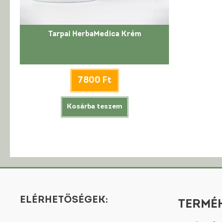
Tarpai HerbaMedica Krém
7800
Ft
Kosárba teszem
ELÉRHETŐSÉGEK:
TERMÉK