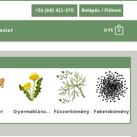
+36 (68) 411-270
Belépés / Fiókom
solat
0
Ft
0
r
Gyermekláncfű
Fűszerkömény
Feketekömény