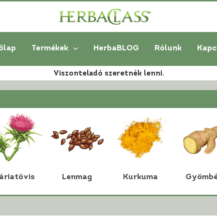
őlap
Termékek
HerbaBLOG
Rólunk
Kapc
Viszonteladó szeretnék lenni.
áriatövis
Lenmag
Kurkuma
Gyömbé