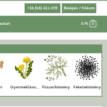
+36 (68) 411-270
Belépés / Fiókom
solat
0
Ft
0
r
Gyermekláncfű
Fűszerkömény
Feketekömény