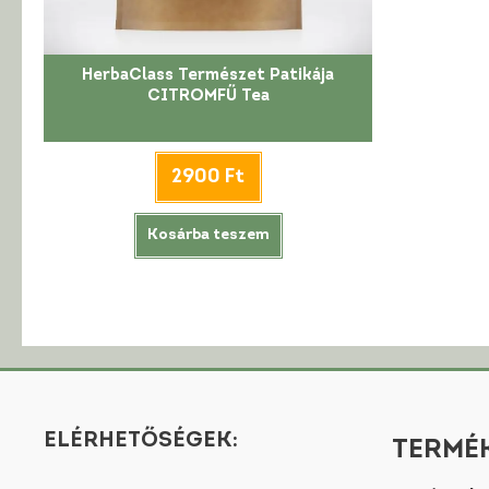
HerbaClass Természet Patikája
CITROMFŰ Tea
2900
Ft
Kosárba teszem
ELÉRHETŐSÉGEK:
TERMÉK