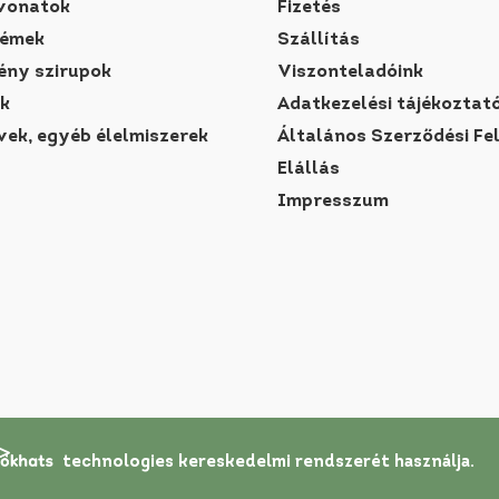
vonatok
Fizetés
rémek
Szállítás
ny szirupok
Viszonteladóink
k
Adatkezelési tájékoztat
vek, egyéb élelmiszerek
Általános Szerződési Fe
Elállás
Impresszum
technologies
kereskedelmi rendszerét
használja.