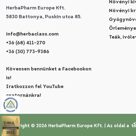
Növényi ki
HerbaPharm Europe Kft.
Növényi k
5830 Battonya, Puskin utca 85.
Gyógynövé
Őrleménye
info@herbaclass.com
Teák, ivóle
+36 (68) 411-270
+36 (30) 773-9386
Kövessen bennünket a Facebookon
is!
Iratkozzon fel YouTube
csatornánkra!
Copyright © 2026 HerbaPharm Europe Kft. |
Az oldal a