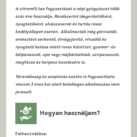
A citromfű tea fogyasztását a népi gyógyászat több
száz éve használja. Rendszerint idegerősítőként,
nyugtatóként, alvászavarok és tartós rossz
kedélyállapot esetén. Alkalmazták még görcsoldó,
emésztést serkentő, étvágyjavító, vírusölő és
nyugtató hatása miatt rossz közérzet, gyomor- és
bélpanaszok, epe vagy májbántalmak, szívpanaszok,
megfázás és herpesz kezelésére is.
Várandósság és szoptatás esetén is fogyasztható,
viszont 3 éves kor alatt belsőleges alkalmazása nem
javasolt.
Hogyan használjam?
Felhasználása
: