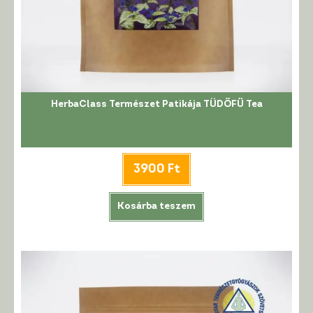
HerbaClass Természet Patikája TÜDŐFŰ Tea
3900
Ft
Kosárba teszem