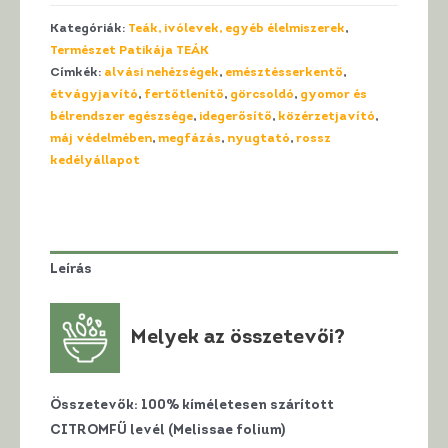
Patikája
Kategóriák:
Teák, ivólevek, egyéb élelmiszerek
,
CITROMFŰ
Természet Patikája TEÁK
Tea
Címkék:
alvási nehézségek
,
emésztésserkentő
,
mennyiség
étvágyjavító
,
fertőtlenítő
,
görcsoldó
,
gyomor és
bélrendszer egészsége
,
idegerősítő
,
közérzetjavító
,
máj védelmében
,
megfázás
,
nyugtató
,
rossz
kedélyállapot
Leírás
Melyek az összetevői?
Összetevők:
100% kíméletesen szárított
CITROMFŰ levél (Melissae folium)