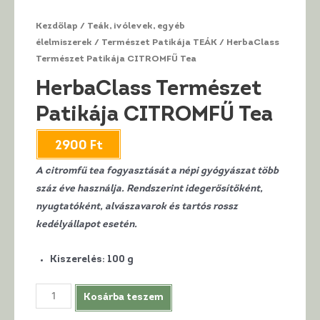
Kezdőlap
/
Teák, ivólevek, egyéb
élelmiszerek
/
Természet Patikája TEÁK
/ HerbaClass
Természet Patikája CITROMFŰ Tea
HerbaClass Természet
Patikája CITROMFŰ Tea
2900
Ft
A citromfű tea fogyasztását a népi gyógyászat több
száz éve használja. Rendszerint idegerősítőként,
nyugtatóként, alvászavarok és tartós rossz
kedélyállapot esetén.
Kiszerelés
:
100 g
HerbaClass
Kosárba teszem
Természet