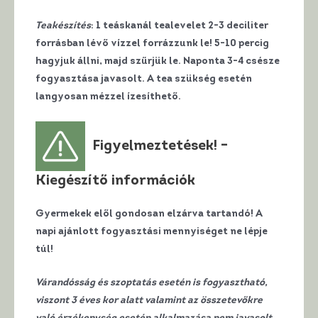
Teakészítés
: 1 teáskanál tealevelet 2-3 deciliter
forrásban lévő vízzel forrázzunk le! 5-10 percig
hagyjuk állni, majd szűrjük le. Naponta 3-4 csésze
fogyasztása javasolt. A tea szükség esetén
langyosan mézzel ízesíthető.
Figyelmeztetések! –
Kiegészítő információk
Gyermekek elől gondosan elzárva tartandó! A
napi ajánlott fogyasztási mennyiséget ne lépje
túl!
Várandósság és szoptatás esetén is fogyasztható,
viszont 3 éves kor alatt valamint az összetevőkre