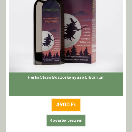
HerbaClass Boszorkányűző Liktárium
4900
Ft
Kosárba teszem