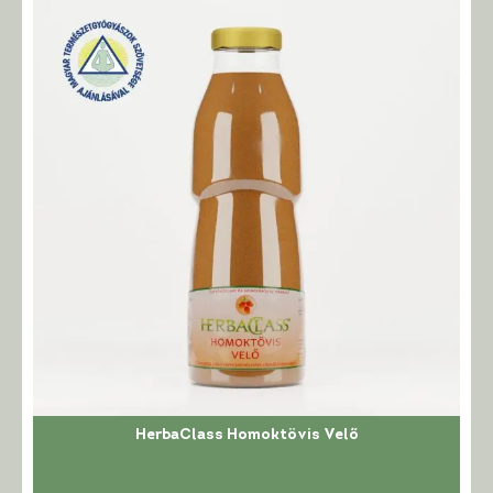
HerbaClass Homoktövis Velő