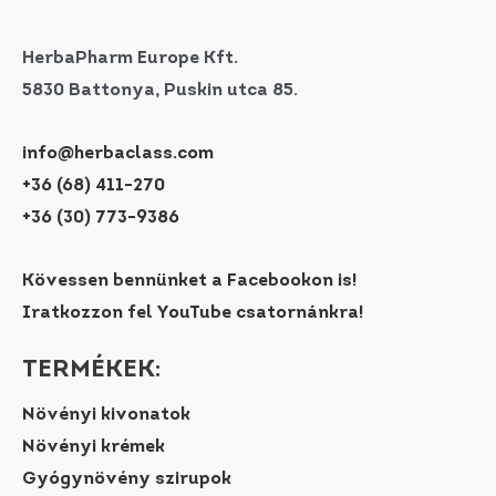
HerbaPharm Europe Kft.
5830 Battonya, Puskin utca 85.
info@herbaclass.com
+36 (68) 411-270
+36 (30) 773-9386
Kövessen bennünket a Facebookon is!
Iratkozzon fel YouTube csatornánkra!
TERMÉKEK:
Növényi kivonatok
Növényi krémek
Gyógynövény szirupok