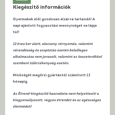
Kiegészítő információk
Gyermekek elől gondosan elzárva tartandó! A
napi ajánlott fogyasztási mennyiséget ne lépje
túl!
12 éves kor alatt, alacsony vérnyomás, valamint
várandósság és szoptatás esetén belsőleges
alkalmazása nem javasolt, valamint az összetevőkkel
szembeni túlérzékenység esetén.
Minőségét megőrzi gyártástól számított 12
hónapig.
Az Étrend-kiegészítő használata nem helyettesíti a
kiegyensúlyozott, vegyes étrendet és az egészséges
életmódot!