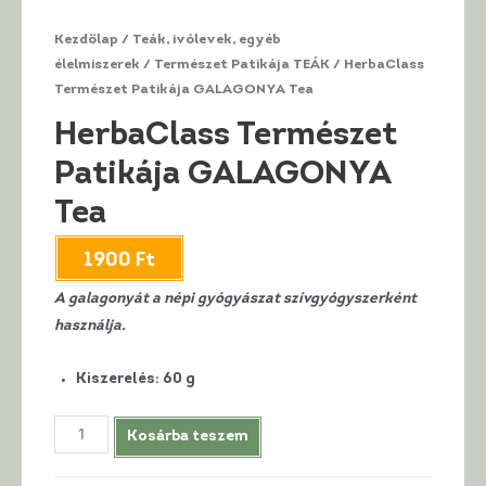
Kezdőlap
/
Teák, ivólevek, egyéb
élelmiszerek
/
Természet Patikája TEÁK
/ HerbaClass
Természet Patikája GALAGONYA Tea
HerbaClass Természet
Patikája GALAGONYA
Tea
1900
Ft
A galagonyát a népi gyógyászat szívgyógyszerként
használja.
Kiszerelés
:
60 g
HerbaClass
Kosárba teszem
Természet
Patikája