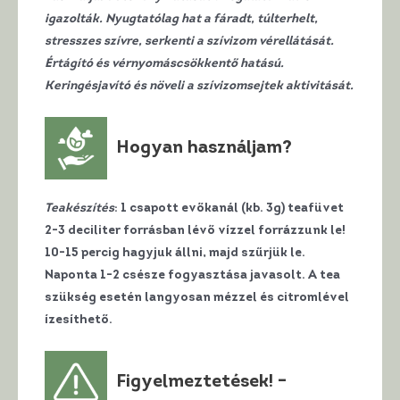
igazolták. Nyugtatólag hat a fáradt, túlterhelt,
stresszes szívre, serkenti a szívizom vérellátását.
Értágító és vérnyomáscsökkentő hatású.
Keringésjavító és növeli a szívizomsejtek aktivitását.
Hogyan használjam?
Teakészítés
: 1 csapott evőkanál (kb. 3g) teafüvet
2-3 deciliter forrásban lévő vízzel forrázzunk le!
10-15 percig hagyjuk állni, majd szűrjük le.
Naponta 1-2 csésze fogyasztása javasolt. A tea
szükség esetén langyosan mézzel és citromlével
ízesíthető.
Figyelmeztetések! –