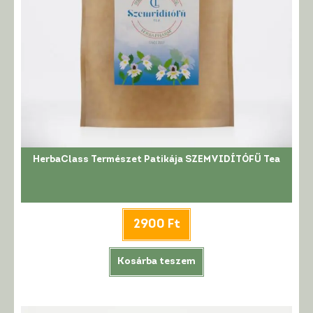
HerbaClass Természet Patikája SZEMVIDÍTÓFŰ Tea
2900
Ft
Kosárba teszem