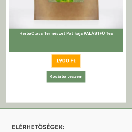
HerbaClass Természet Patikája PALÁSTFŰ Tea
1900
Ft
Kosárba teszem
ELÉRHETŐSÉGEK: