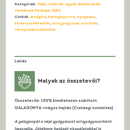
Kategóriák:
Teák, ivólevek, egyéb élelmiszerek
,
GALAGONYA
Természet Patikája TEÁK
Tea
Címkék:
értágító
,
keringésjavító
,
nyugtató
,
mennyiség
stresszcsökkentés
,
szívgyógyszer
,
szívizom
,
vérnyomáscsökkentő
Leírás
Melyek az összetevői?
Összetevők:
100% kíméletesen szárított
GALAGONYA virágos hajtás (Crataegi summitas)
A galagonyát a népi gyógyászat szívgyógyszerként
használja. Jótékony hatását vizsgálatokkal is