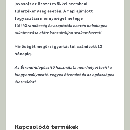
javasolt az összetevőkkel szembeni
túlérzékenység esetén. A napi ajánlott
fogyasztási mennyiséget ne lépje
túl!
Várandósság és szoptatás esetén belsőleges
alkalmazása előtt konzultáljon szakemberrel!
Minőségét megőrzi gyártástól számított 12
hónapig.
Az Étrend-kiegészítő használata nem helyettesíti a
kiegyensúlyozott, vegyes étrendet és az egészséges
életmódot!
Kapcsolódó termékek