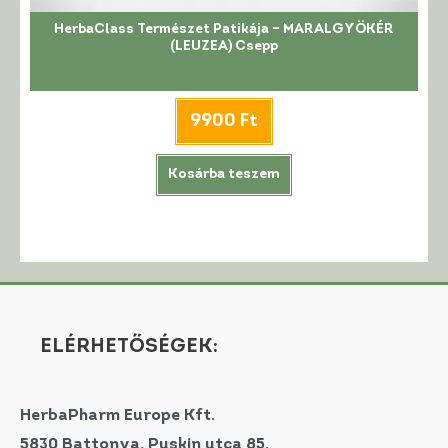
HerbaClass Természet Patikája – MARALGYÖKÉR
(LEUZEA) Csepp
9900
Ft
Kosárba teszem
ELÉRHETŐSÉGEK:
HerbaPharm Europe Kft.
5830 Battonya, Puskin utca 85.