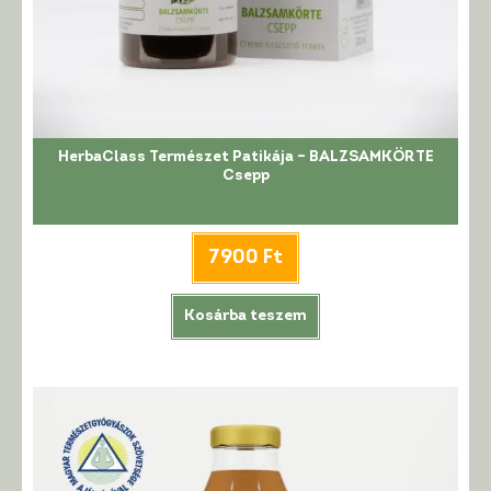
HerbaClass Természet Patikája – BALZSAMKÖRTE
Csepp
7900
Ft
Kosárba teszem