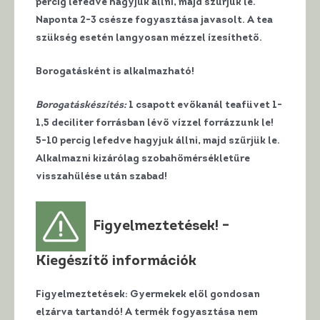
percig lefedve hagyjuk állni, majd szűrjük le.
Naponta 2-3 csésze fogyasztása javasolt. A tea
szükség esetén langyosan mézzel ízesíthető.
Borogatásként is alkalmazható!
Borogatáskészítés:
1 csapott evőkanál teafüvet 1-
1,5 deciliter forrásban lévő vízzel forrázzunk le!
5-10 percig lefedve hagyjuk állni, majd szűrjük le.
Alkalmazni kizárólag szobahőmérsékletűre
visszahűlése után szabad!
Figyelmeztetések! –
Kiegészítő információk
Figyelmeztetések
: Gyermekek elől gondosan
elzárva tartandó! A termék fogyasztása nem