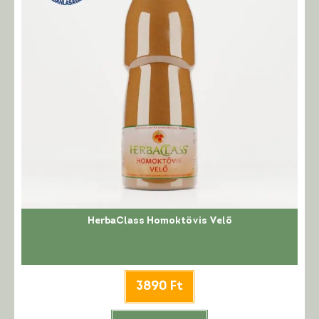
HerbaClass Homoktövis Velő
3890
Ft