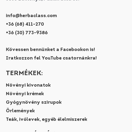
info@herbaclass.com
+36 (68) 411-270
+36 (30) 773-9386
Kövessen bennünket a Facebookon is!
Iratkozzon fel YouTube csatornánkra!
TERMÉKEK:
Növényi kivonatok
Növényi krémek
Gyógynövény szirupok
Őrlemények
Teák, ivólevek, egyéb élelmiszerek