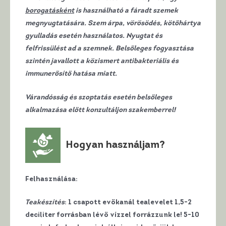
borogatásként
is használható a fáradt szemek
megnyugtatására. Szem árpa, vörösödés, kötőhártya
gyulladás esetén használatos. Nyugtat és
felfrissülést ad a szemnek. Belsőleges fogyasztása
szintén javallott a közismert antibakteriális és
immunerősítő hatása miatt.
Várandósság és szoptatás esetén belsőleges
alkalmazása előtt konzultáljon szakemberrel!
Hogyan használjam?
Felhasználása
:
Teakészítés
: 1 csapott evőkanál tealevelet 1,5-2
deciliter forrásban lévő vízzel forrázzunk le! 5-10