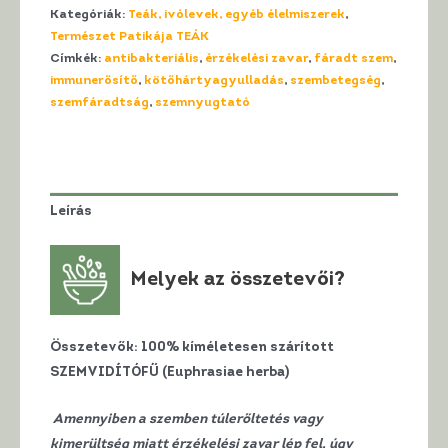
Kategóriák:
Teák, ivólevek, egyéb élelmiszerek
,
SZEMVIDÍTÓFŰ
Természet Patikája TEÁK
Tea
Címkék:
antibakteriális
,
érzékelési zavar
,
fáradt szem
,
mennyiség
immunerősítő
,
kötőhártyagyulladás
,
szembetegség
,
szemfáradtság
,
szemnyugtató
Leírás
Melyek az összetevői?
Összetevők:
100% kíméletesen szárított
SZEMVIDÍTÓFŰ (Euphrasiae herba)
Amennyiben a szemben túlerőltetés vagy
kimerültség miatt érzékelési zavar lép fel, úgy