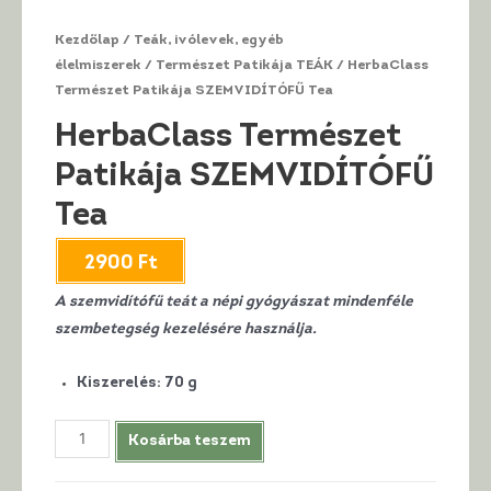
Kezdőlap
/
Teák, ivólevek, egyéb
élelmiszerek
/
Természet Patikája TEÁK
/ HerbaClass
Természet Patikája SZEMVIDÍTÓFŰ Tea
HerbaClass Természet
Patikája SZEMVIDÍTÓFŰ
Tea
2900
Ft
A szemvidítófű teát a népi gyógyászat mindenféle
szembetegség kezelésére használja.
Kiszerelés
:
70 g
HerbaClass
Kosárba teszem
Természet
Patikája