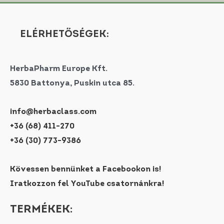
ELÉRHETŐSÉGEK:
HerbaPharm Europe Kft.
5830 Battonya, Puskin utca 85.
info@herbaclass.com
+36 (68) 411-270
+36 (30) 773-9386
Kövessen bennünket a Facebookon is!
Iratkozzon fel YouTube csatornánkra!
TERMÉKEK: