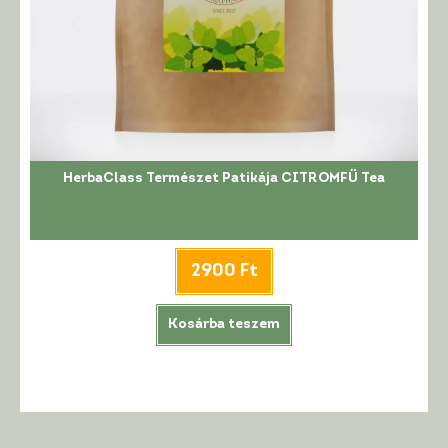
HerbaClass Természet Patikája CITROMFŰ Tea
2900
Ft
Kosárba teszem