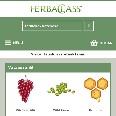
Skip
to
content
MENÜ
KOSÁR
Main
Viszonteladó szeretnék lenni.
Menu
Válasszunk!
i
Vörös szőlő
Zöld kávé
Propolisz