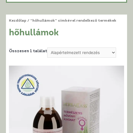
Kezdőlap
/ “hőhullámok” címkével rendelkező termékek
hőhullámok
Összesen 1 találat