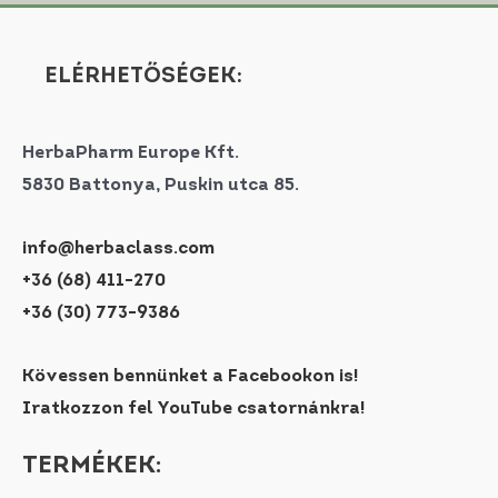
ELÉRHETŐSÉGEK:
HerbaPharm Europe Kft.
5830 Battonya, Puskin utca 85.
info@herbaclass.com
+36 (68) 411-270
+36 (30) 773-9386
Kövessen bennünket a Facebookon is!
Iratkozzon fel YouTube csatornánkra!
TERMÉKEK: