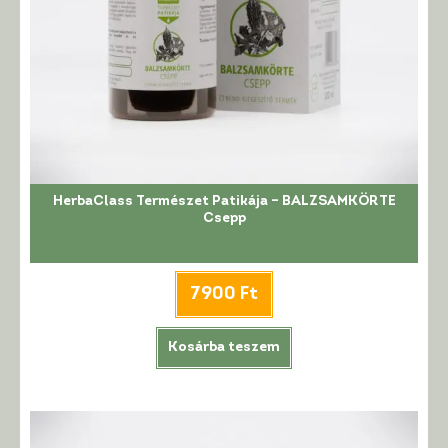
HerbaClass Természet Patikája – BALZSAMKÖRTE
Csepp
7900
Ft
Kosárba teszem