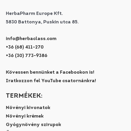
HerbaPharm Europe Kft.
5830 Battonya, Puskin utca 85.
info@herbaclass.com
+36 (68) 411-270
+36 (30) 773-9386
Kövessen bennünket a Facebookon is!
Iratkozzon fel YouTube csatornánkra!
TERMÉKEK:
Növényi kivonatok
Növényi krémek
Gyógynövény szirupok