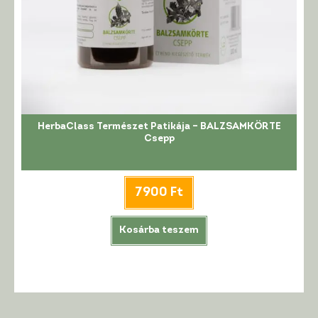
HerbaClass Természet Patikája – BALZSAMKÖRTE
Csepp
7900
Ft
Kosárba teszem