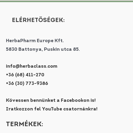
ELÉRHETŐSÉGEK:
HerbaPharm Europe Kft.
5830 Battonya, Puskin utca 85.
info@herbaclass.com
+36 (68) 411-270
+36 (30) 773-9386
Kövessen bennünket a Facebookon is!
Iratkozzon fel YouTube csatornánkra!
TERMÉKEK: