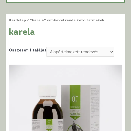
Kezdőlap
/ “karela” címkével rendelkező termékek
karela
Összesen 1 találat