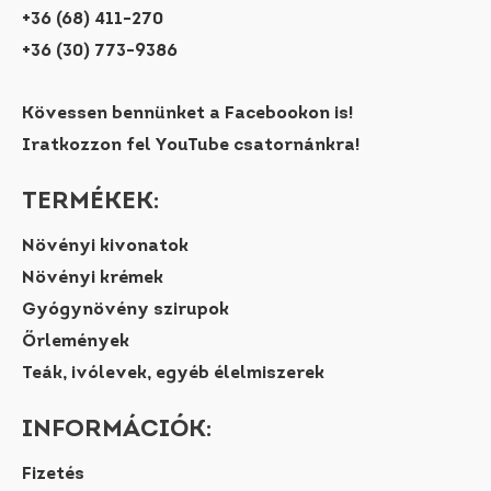
+36 (68) 411-270
+36 (30) 773-9386
Kövessen bennünket a Facebookon is!
Iratkozzon fel YouTube csatornánkra!
TERMÉKEK:
Növényi kivonatok
Növényi krémek
Gyógynövény szirupok
Őrlemények
Teák, ivólevek, egyéb élelmiszerek
INFORMÁCIÓK:
Fizetés