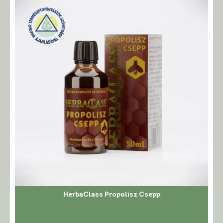
variációja
van.
A
változatok
a
termékoldalon
választhatók
ki
HerbaClass Propolisz Csepp