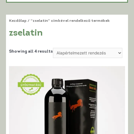
Kezdőlap
/ “zselatin” címkével rendelkező termékek
zselatin
Showing all 4 results