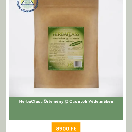
HerbaClass Őrlemény @ Csontok Védelmében
8900
Ft