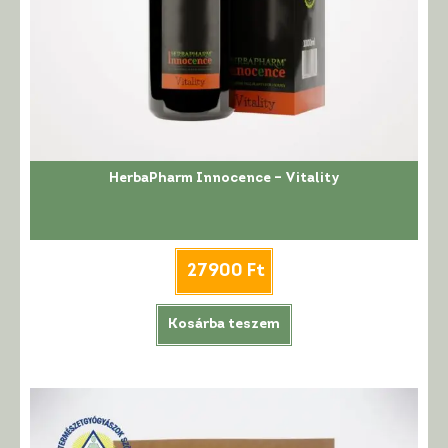
HerbaPharm Innocence – Vitality
27900
Ft
Kosárba teszem