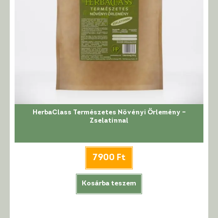
HerbaClass Természetes Növényi Őrlemény –
Zselatinnal
7900
Ft
Kosárba teszem