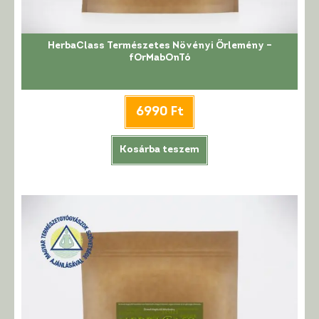
HerbaClass Természetes Növényi Őrlemény –
fOrMabOnTó
6990
Ft
Kosárba teszem