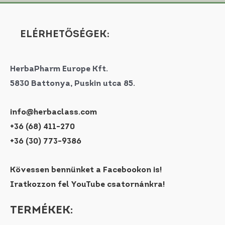
ELÉRHETŐSÉGEK:
HerbaPharm Europe Kft.
5830 Battonya, Puskin utca 85.
info@herbaclass.com
+36 (68) 411-270
+36 (30) 773-9386
Kövessen bennünket a Facebookon is!
Iratkozzon fel YouTube csatornánkra!
TERMÉKEK: