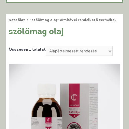
Kezdőlap
/ “szőlőmag olaj” címkével rendelkező termékek
szőlőmag olaj
Összesen 1 találat