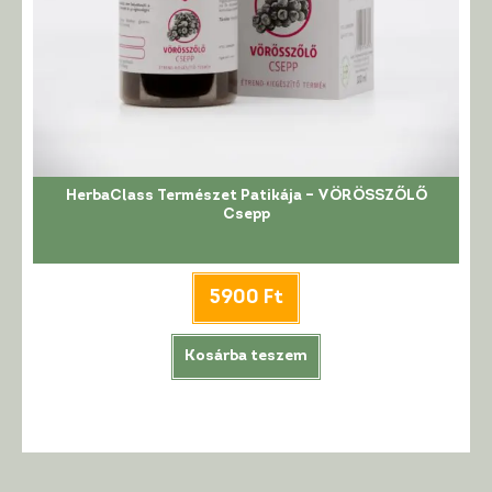
HerbaClass Természet Patikája – VÖRÖSSZŐLŐ
Csepp
5900
Ft
Kosárba teszem