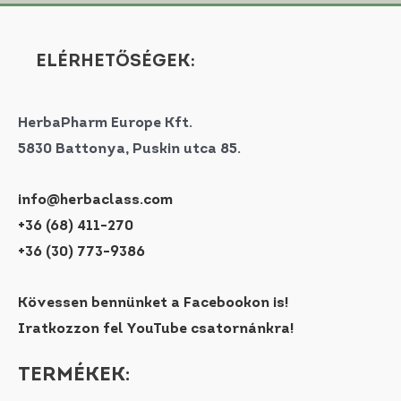
ELÉRHETŐSÉGEK:
HerbaPharm Europe Kft.
5830 Battonya, Puskin utca 85.
info@herbaclass.com
+36 (68) 411-270
+36 (30) 773-9386
Kövessen bennünket a Facebookon is!
Iratkozzon fel YouTube csatornánkra!
TERMÉKEK: