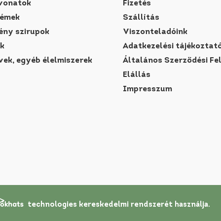
vonatok
Fizetés
rémek
Szállítás
ny szirupok
Viszonteladóink
k
Adatkezelési tájékoztat
vek, egyéb élelmiszerek
Általános Szerződési Fe
Elállás
Impresszum
technologies
kereskedelmi rendszerét
használja.