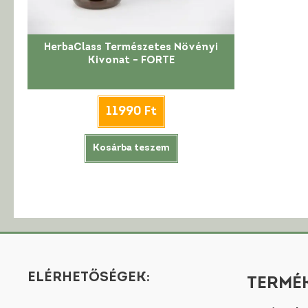
HerbaClass Természetes Növényi
Kivonat – FORTE
11990
Ft
Kosárba teszem
ELÉRHETŐSÉGEK:
TERMÉK