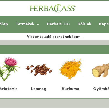
őlap
Termékek
HerbaBLOG
Rólunk
Kapc
Viszonteladó szeretnék lenni.
áriatövis
Lenmag
Kurkuma
Gyömbé