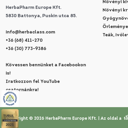
Növényi ki
HerbaPharm Europe Kft.
Növényi k
5830 Battonya, Puskin utca 85.
Gyógynövé
Őrleménye
info@herbaclass.com
Teák, ivóle
+36 (68) 411-270
+36 (30) 773-9386
Kövessen bennünket a Facebookon
is!
Iratkozzon fel YouTube
csatornánkra!
Copyright © 2026 HerbaPharm Europe Kft. |
Az oldal a