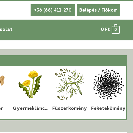
+36 (68) 411-270
Belépés / Fiókom
solat
0
Ft
0
r
Gyermekláncfű
Fűszerkömény
Feketekömény