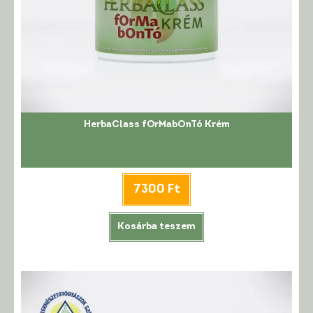
HerbaClass fOrMabOnTó Krém
7300
Ft
Kosárba teszem