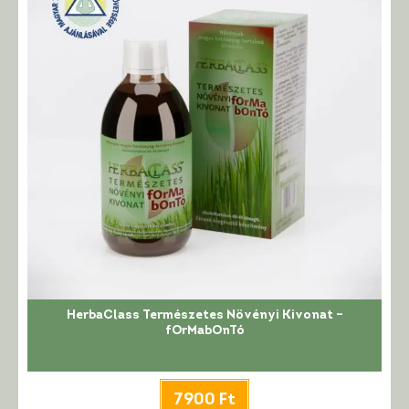
HerbaClass Természetes Növényi Kivonat –
fOrMabOnTó
7900
Ft