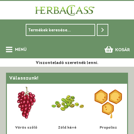
Skip
to
content
MENÜ
KOSÁR
Main
Viszonteladó szeretnék lenni.
Menu
Válasszunk!
i
Vörös szőlő
Zöld kávé
Propolisz