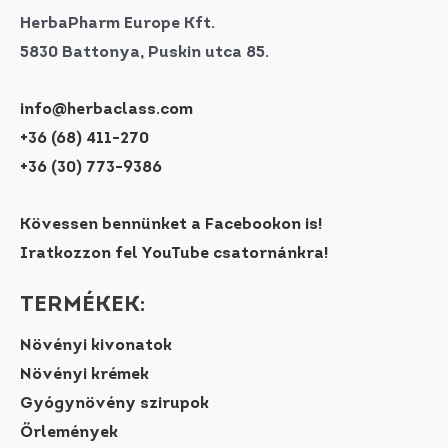
HerbaPharm Europe Kft.
5830 Battonya, Puskin utca 85.
info@herbaclass.com
+36 (68) 411-270
+36 (30) 773-9386
Kövessen bennünket a Facebookon is!
Iratkozzon fel YouTube csatornánkra!
TERMÉKEK:
Növényi kivonatok
Növényi krémek
Gyógynövény szirupok
Őrlemények