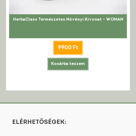
HerbaClass Természetes Növényi Kivonat – WOMAN
9900
Ft
Kosárba teszem
ELÉRHETŐSÉGEK: