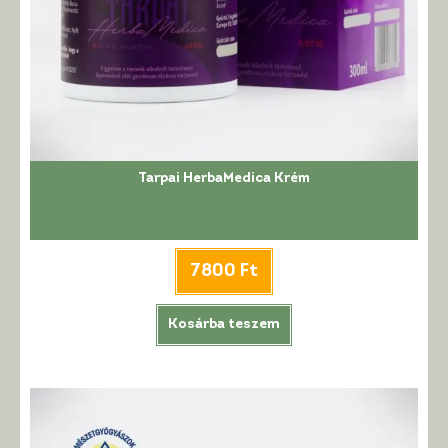
Tarpai HerbaMedica Krém
7800
Ft
Kosárba teszem