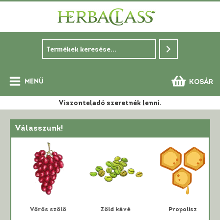
Skip
to
content
MENÜ
KOSÁR
Main
Viszonteladó szeretnék lenni.
Menu
Válasszunk!
i
Vörös szőlő
Zöld kávé
Propolisz