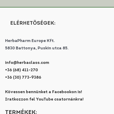
ELÉRHETŐSÉGEK:
HerbaPharm Europe Kft.
5830 Battonya, Puskin utca 85.
info@herbaclass.com
+36 (68) 411-270
+36 (30) 773-9386
Kövessen bennünket a Facebookon is!
Iratkozzon fel YouTube csatornánkra!
TERMÉKEK: