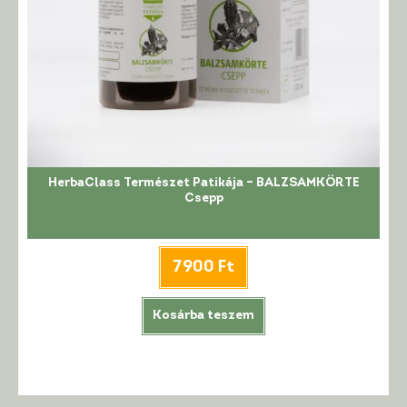
HerbaClass Természet Patikája – BALZSAMKÖRTE
Csepp
7900
Ft
Kosárba teszem