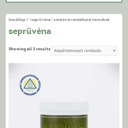
Kezdőlap
/ “seprűvéna” címkével rendelkező termékek
seprűvéna
Showing all 2 results