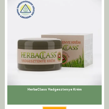
van.
A
változatok
a
termékoldalon
választhatók
ki
HerbaClass Vadgesztenye Krém