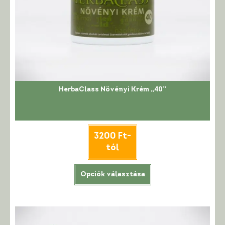
HerbaClass Növényi Krém „40”
3200
Ft
-
tól
Ennek
Opciók választása
a
terméknek
több
variációja