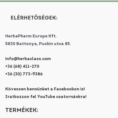
ELÉRHETŐSÉGEK:
HerbaPharm Europe Kft.
5830 Battonya, Puskin utca 85.
info@herbaclass.com
+36 (68) 411-270
+36 (30) 773-9386
Kövessen bennünket a Facebookon is!
Iratkozzon fel YouTube csatornánkra!
TERMÉKEK: