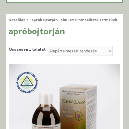
Kezdőlap
/ “apróbojtorján” címkével rendelkező termékek
apróbojtorján
Összesen 1 találat