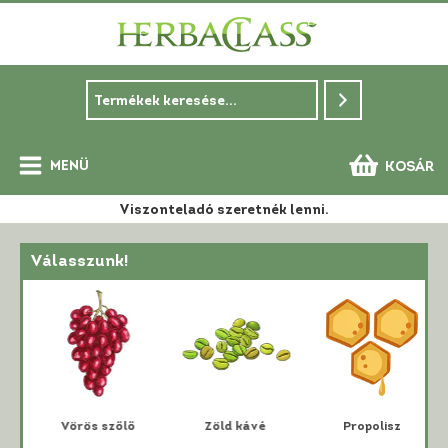
Skip
to
content
MENÜ
KOSÁR
Main
Viszonteladó szeretnék lenni.
Menu
Válasszunk!
i
Vörös szőlő
Zöld kávé
Propolisz