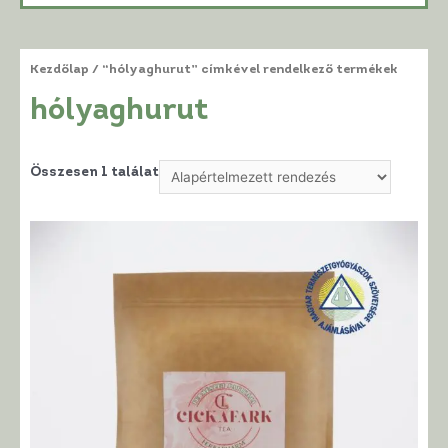
Kezdőlap
/ “hólyaghurut” címkével rendelkező termékek
hólyaghurut
Összesen 1 találat