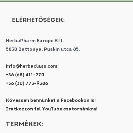
ELÉRHETŐSÉGEK:
HerbaPharm Europe Kft.
5830 Battonya, Puskin utca 85.
info@herbaclass.com
+36 (68) 411-270
+36 (30) 773-9386
Kövessen bennünket a Facebookon is!
Iratkozzon fel YouTube csatornánkra!
TERMÉKEK: