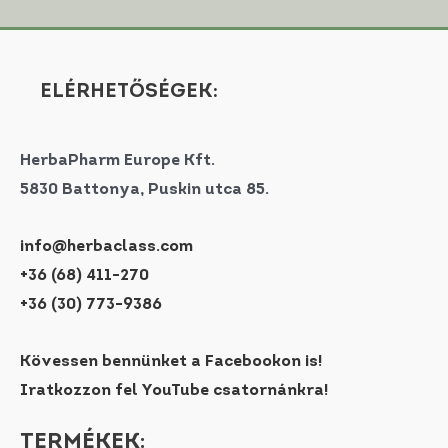
ELÉRHETŐSÉGEK:
HerbaPharm Europe Kft.
5830 Battonya, Puskin utca 85.
info@herbaclass.com
+36 (68) 411-270
+36 (30) 773-9386
Kövessen bennünket a Facebookon is!
Iratkozzon fel YouTube csatornánkra!
TERMÉKEK: