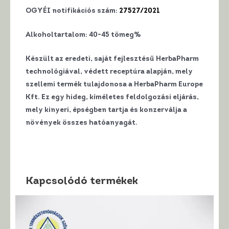
OGYÉI notifikációs szám:
27527/2021
Alkoholtartalom: 40-45 tömeg%
Készült az eredeti, saját fejlesztésű HerbaPharm
technológiával, védett receptúra alapján, mely
szellemi termék tulajdonosa a HerbaPharm Europe
Kft. Ez egy hideg, kíméletes feldolgozási eljárás,
mely kinyeri, épségben tartja és konzerválja a
növények összes hatóanyagát.
Kapcsolódó termékek