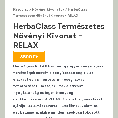
Kezdőlap
/
Növényi kivonatok
/ HerbaClass
Természetes Növényi Kivonat – RELAX
HerbaClass Természetes
Növényi Kivonat –
RELAX
8500
Ft
HerbaClass RELAX Kivonat
gyógynövényei
alvási
nehézségek esetén bizonyítottan
segítik az
elalvást és a pihentető, minőségi alvás
fenntartását.
Hozzájárulnak a stressz,
nyugtalanság és ingerlékenység
csökkentéséhez.
A RELAX Kivonat fogyasztását
ajánljuk az alvászavarral küzdőknek, valamint
azok számára, akik a mindennapokban fokozott