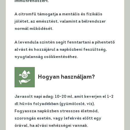
immunrendszert.
A
citromfű
támogatja a mentális és fizikális
jólétet, az emésztést, valamint a bélrendszer
normál működését.
A
levendula
szintén segít fenntartani a pihentető
alvást és hozzájárul a napközbeni feszültség,
nyugtalanság csökkentéséhez.
Hogyan használjam?
Javasolt napi adag: 10-20 ml
, amit keverjen el 1-2
dl hűvös folyadékban (gyümölcslé, víz).
Fogyassza napközben stresszes életmód,
szorongás esetén, vagy lefekvés előtt egy
órával, ha alvási nehézségei vannak.