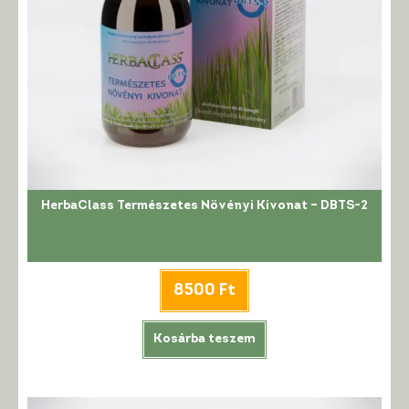
HerbaClass Természetes Növényi Kivonat – DBTS-2
8500
Ft
Kosárba teszem