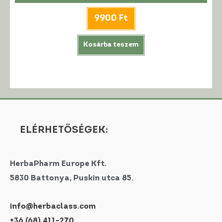
9900
Ft
Kosárba teszem
ELÉRHETŐSÉGEK:
HerbaPharm Europe Kft.
5830 Battonya, Puskin utca 85.
info@herbaclass.com
+36 (68) 411-270