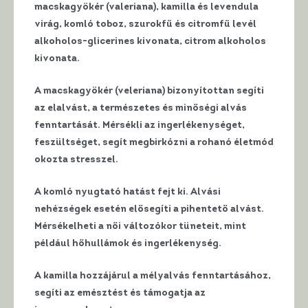
macskagyökér (valeriana), kamilla és levendula
virág, komló toboz, szurokfű és citromfű levél
alkoholos-glicerines kivonata, citrom alkoholos
kivonata.
A
macskagyökér (veleriana)
bizonyítottan segíti
az elalvást, a természetes és minőségi alvás
fenntartását. Mérsékli az ingerlékenységet,
feszültséget, segít megbirkózni a rohanó életmód
okozta stresszel.
A
komló
nyugtató hatást fejt ki. Alvási
nehézségek esetén elősegíti a pihentető alvást.
Mérsékelheti a női változókor tüneteit, mint
például hőhullámok és ingerlékenység.
A
kamilla
hozzájárul a mélyalvás fenntartásához,
segíti az emésztést és támogatja az