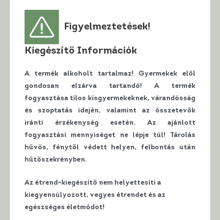
Figyelmeztetések!
Kiegészítő Információk
A termék alkoholt tartalmaz! Gyermekek elől
gondosan elzárva tartandó! A termék
fogyasztása tilos kisgyermekeknek, várandósság
és szoptatás idején, valamint az összetevők
iránti érzékenység esetén. Az ajánlott
fogyasztási mennyiséget ne lépje túl! Tárolás
hűvös, fénytől védett helyen, felbontás után
hűtőszekrényben.
Az étrend-kiegészítő nem helyettesíti a
kiegyensúlyozott, vegyes étrendet és az
egészséges életmódot!