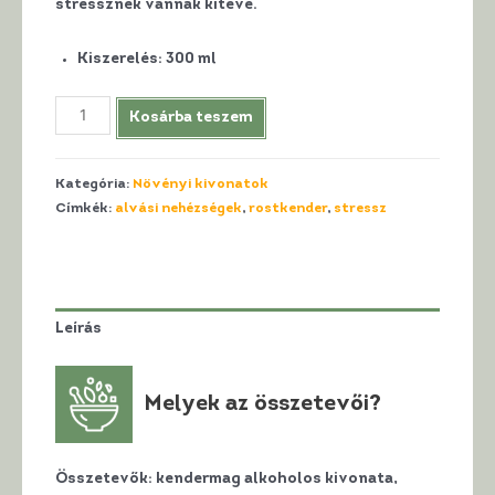
stressznek vannak kitéve.
Kiszerelés
:
300 ml
HerbaClass
Kosárba teszem
Természetes
Növényi
Kategória:
Növényi kivonatok
Kivonat
Címkék:
alvási nehézségek
,
rostkender
,
stressz
-
RELAX
mennyiség
Leírás
Melyek az összetevői?
Összetevők:
kendermag alkoholos kivonata,