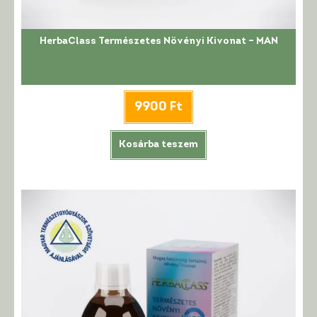
HerbaClass Természetes Növényi Kivonat – MAN
9900
Ft
Kosárba teszem