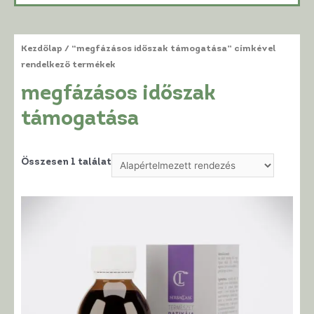
Kezdőlap
/ “megfázásos időszak támogatása” címkével
rendelkező termékek
megfázásos időszak
támogatása
Összesen 1 találat