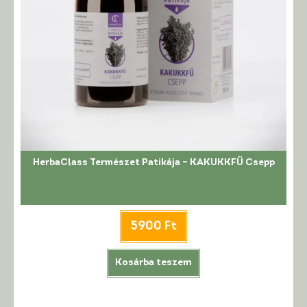
HerbaClass Természet Patikája – KAKUKKFŰ Csepp
5900
Ft
Kosárba teszem