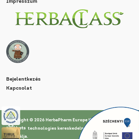
Impresszum
Bejelentkezés
Kapcsolat
Copyright © 2026 HerbaPharm Europe Kft. |
Az oldal a
technologies
kereskedelmi rendszerét
használja.