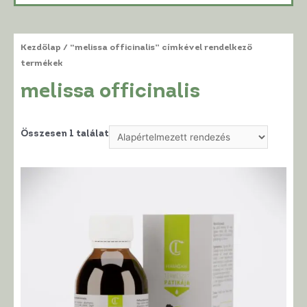
Kezdőlap
/ “melissa officinalis” címkével rendelkező
termékek
melissa officinalis
Összesen 1 találat