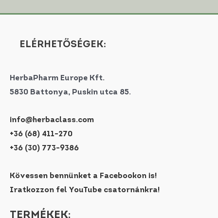
ELÉRHETŐSÉGEK:
HerbaPharm Europe Kft.
5830 Battonya, Puskin utca 85.
info@herbaclass.com
+36 (68) 411-270
+36 (30) 773-9386
Kövessen bennünket a Facebookon is!
Iratkozzon fel YouTube csatornánkra!
TERMÉKEK: