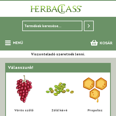
Skip
to
content
MENÜ
KOSÁR
Main
Viszonteladó szeretnék lenni.
Menu
Válasszunk!
i
Vörös szőlő
Zöld kávé
Propolisz