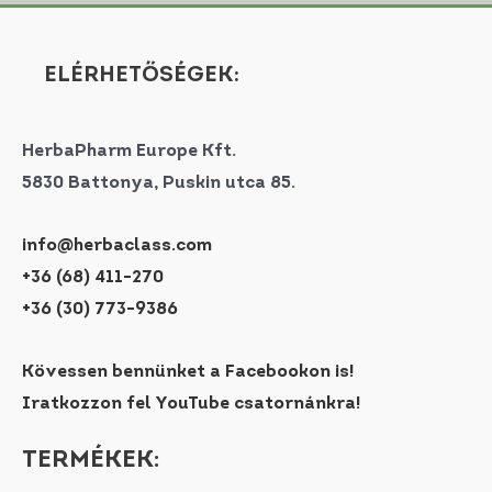
ELÉRHETŐSÉGEK:
HerbaPharm Europe Kft.
5830 Battonya, Puskin utca 85.
info@herbaclass.com
+36 (68) 411-270
+36 (30) 773-9386
Kövessen bennünket a Facebookon is!
Iratkozzon fel YouTube csatornánkra!
TERMÉKEK: