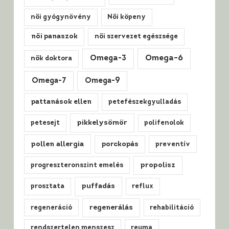
női gyógynövény
Női köpeny
női panaszok
női szervezet egészsége
Omega-3
Omega-6
nők doktora
Omega-7
Omega-9
pattanások ellen
petefészekgyulladás
pikkelysömör
petesejt
polifenolok
pollen allergia
porckopás
preventív
propolisz
progreszteronszint emelés
puffadás
prosztata
reflux
regenerálás
regeneráció
rehabilitáció
rendszertelen menszesz
reuma