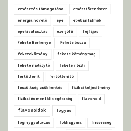
emésztés támogatása
emésztőrendszer
energia növelő
epe
epebántalmak
epekiválasztás
ezerjófű
fejfájás
Fekete Berkenye
Fekete bodza
feketekömény
fekete köménymag
fekete nadálytő
fekete ribizli
fertőtlenít
fertőtlenítő
feszültség csökkentés
fizikai teljesítmény
fizikai és mentális egészség
flavonoid
flavonoidok
fogyás
fogínygyulladás
fokhagyma
frissesség