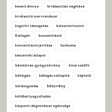
kiválasztás segítése
keserű dinnye
kiválasztó szervrendszer
kognitív támogatás
koleszterinszint
Kollagén
koncentráció
koncentráció javítása
kurkuma
készenléti állapot
kézműves gyógynövény
kínai csűdfű
köhögés
köhögés csillapító
köptető
köszvény
körömgomba
kötőhártyagyulladás
központi idegrendszer egészsége