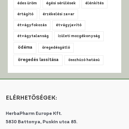
édes üröm
égési sérülések
élénkítés
értágító
érzékelési zavar
étvágyfokozás
étvágyjavító
étvágytalanság
ízületi mozgékonyság
ödéma
öregedésgátló
öregedés lassítása
összhúzó hatású
ELÉRHETŐSÉGEK:
HerbaPharm Europe Kft.
5830 Battonya, Puskin utca 85.