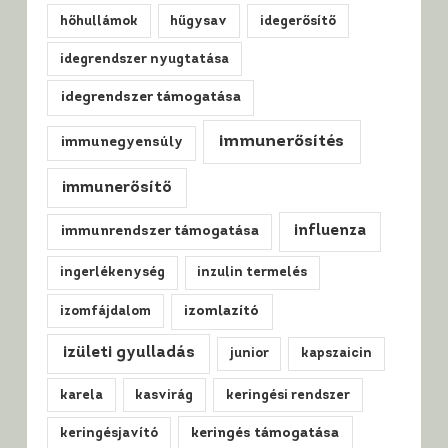
hőhullámok
hűgysav
idegerősítő
idegrendszer nyugtatása
idegrendszer támogatása
immunerősítés
immunegyensúly
immunerősítő
influenza
immunrendszer támogatása
ingerlékenység
inzulin termelés
izomfájdalom
izomlazító
izületi gyulladás
junior
kapszaicin
karela
kasvirág
keringési rendszer
keringésjavító
keringés támogatása