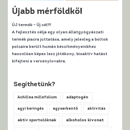
Újabb mérföldkő!
ÚJ termék – Új cél!!!
A fejlesztés célja egy olyan állatgyógyászati
termék piacra juttatása, amely jelenleg a boltok
polcaira került humán készítményeinkhez
hasonlóan képes lesz jótékony, bioaktív hatást
kifejteni a versenylovakra.
Segíthetünk?
Achillea millefolium
adaptogén
agyi keringés
agyserkentő
aktivitás
alkoholos kivonat
aktív sportolóknak