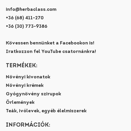
info@herbaclass.com
+36 (68) 411-270
+36 (30) 773-9386
Kövessen bennünket a Facebookon is!
Iratkozzon fel YouTube csatornánkra!
TERMÉKEK:
Növényi kivonatok
Növényi krémek
Gyógynövény szirupok
Őrlemények
Teák, ivólevek, egyéb élelmiszerek
INFORMÁCIÓK: