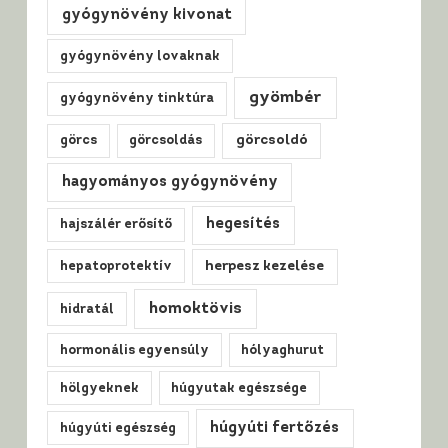
gyógynövény kivonat
gyógynövény lovaknak
gyömbér
gyógynövény tinktúra
görcs
görcsoldás
görcsoldó
hagyományos gyógynövény
hegesítés
hajszálér erősítő
hepatoprotektív
herpesz kezelése
homoktövis
hidratál
hormonális egyensúly
hólyaghurut
hölgyeknek
húgyutak egészsége
húgyúti fertőzés
húgyúti egészség