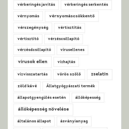
vérkeringés javítás
vérkeringés serkentés
vérnyomáscsökkentő
vérnyomás
vérszegénység
vértisztítás
vértisztító
vérzéscsillapító
vérzésdcsillapító
vírusellenes
vírusok ellen
vízhajtás
zselatin
vízvisszatartás
vörös szőlő
zöld kávé
Állatgyógyászati termék
állapotgyengülés esetén
állóképesség
állóképesség növelése
általános állapot
ásványianyag