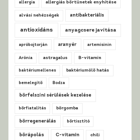
allergiás bőrtünetek enyhítése
allergia
antibakteriális
alvási nehézségek
antioxidáns
anyagcsere javítása
aranyér
apróbojtorján
artemisinin
astragalus
B-vitamin
Arónia
baktériumellenes
baktériumölő hatás
bemelegítő
Bodza
bőrfelszíni sérülések kezelése
bőrfiatalítás
bőrgomba
bőrregenerálás
bőrtisztító
bőrápolás
C-vitamin
chili