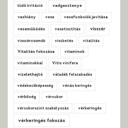
vadgesztenye
tüdő irritáció
vashiány
vese
vesefunkciók javítása
visszér
veseműködés
vesetisztítás
visszércsomók
viszketés
vitalitás
Vitalitás fokozása
vitaminok
vitaminokkal
Vitis vinifera
vizelethajtó
váladék felszakadás
védekezőképesség
vénás keringés
vérbőség
vércukor
vércukorszint szabályozás
vérkeringés
vérkeringés fokozás