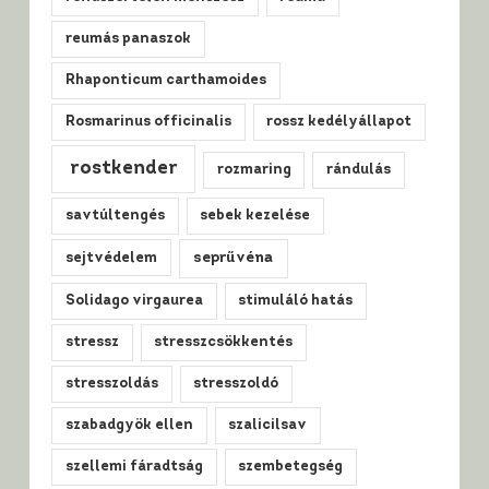
reumás panaszok
Rhaponticum carthamoides
Rosmarinus officinalis
rossz kedélyállapot
rostkender
rozmaring
rándulás
savtúltengés
sebek kezelése
sejtvédelem
seprűvéna
Solidago virgaurea
stimuláló hatás
stressz
stresszcsökkentés
stresszoldás
stresszoldó
szabadgyök ellen
szalicilsav
szellemi fáradtság
szembetegség