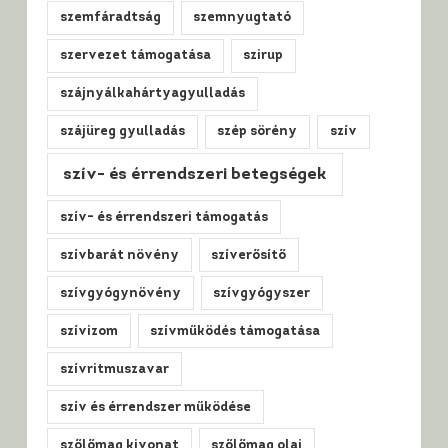
szemfáradtság
szemnyugtató
szervezet támogatása
szirup
szájnyálkahártyagyulladás
szájüreg gyulladás
szép sörény
szív
szív- és érrendszeri betegségek
szív- és érrendszeri támogatás
szívbarát növény
szíverősítő
szívgyógynövény
szívgyógyszer
szívizom
szívműködés támogatása
szívritmuszavar
szív és érrendszer működése
szőlőmag kivonat
szőlőmag olaj