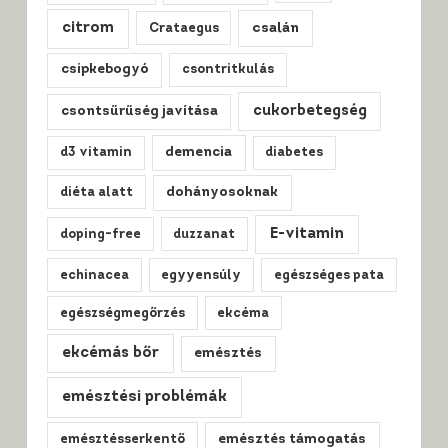
citrom
csalán
Crataegus
csipkebogyó
csontritkulás
cukorbetegség
csontsűrűség javítása
d3 vitamin
demencia
diabetes
diéta alatt
dohányosoknak
E-vitamin
doping-free
duzzanat
echinacea
egyyensúly
egészséges pata
egészségmegőrzés
ekcéma
ekcémás bőr
emésztés
emésztési problémák
emésztésserkentő
emésztés támogatás