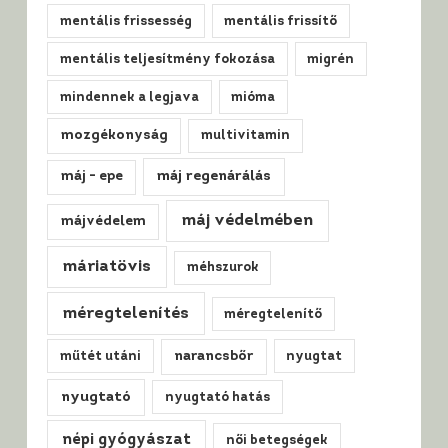
mentális frissesség
mentális frissítő
mentális teljesítmény fokozása
migrén
mindennek a legjava
mióma
mozgékonyság
multivitamin
máj regenárálás
máj - epe
máj védelmében
májvédelem
máriatövis
méhszurok
méregtelenítés
méregtelenítő
műtét utáni
narancsbőr
nyugtat
nyugtató
nyugtató hatás
népi gyógyászat
női betegségek