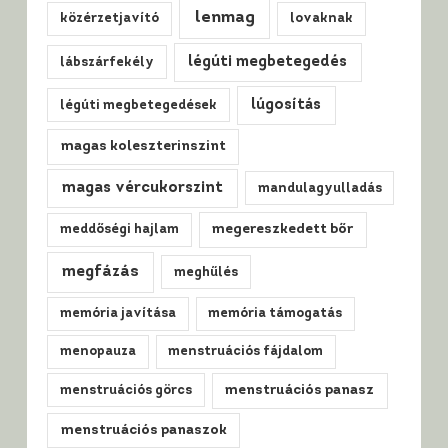
lenmag
közérzetjavító
lovaknak
légúti megbetegedés
lábszárfekély
lúgosítás
légúti megbetegedések
magas koleszterinszint
magas vércukorszint
mandulagyulladás
meddőségi hajlam
megereszkedett bőr
megfázás
meghűlés
memória javítása
memória támogatás
menopauza
menstruációs fájdalom
menstruációs görcs
menstruációs panasz
menstruációs panaszok