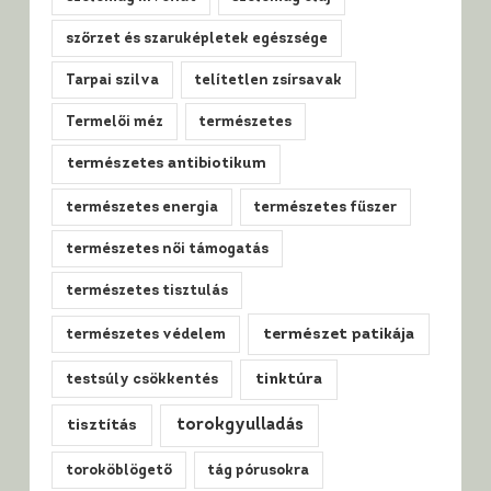
szőrzet és szaruképletek egészsége
Tarpai szilva
telítetlen zsírsavak
Termelői méz
természetes
természetes antibiotikum
természetes energia
természetes fűszer
természetes női támogatás
természetes tisztulás
természet patikája
természetes védelem
tinktúra
testsúly csökkentés
tisztítás
torokgyulladás
toroköblögető
tág pórusokra