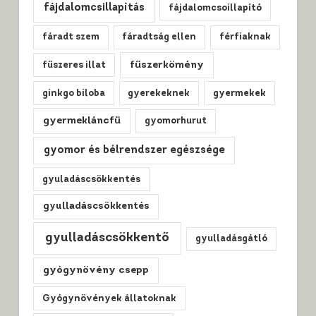
fájdalomcsillapítás
fájdalomcsoillapító
fáradt szem
fáradtság ellen
férfiaknak
fűszerkömény
fűszeres illat
ginkgo biloba
gyerekeknek
gyermekek
gyermekláncfű
gyomorhurut
gyomor és bélrendszer egészsége
gyuladáscsökkentés
gyulladáscsökkentés
gyulladáscsökkentő
gyulladásgátló
gyógynövény csepp
Gyógynövények állatoknak