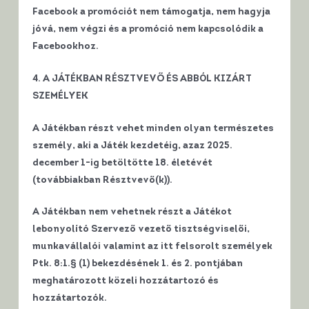
Facebook a promóciót nem támogatja, nem hagyja
jóvá, nem végzi és a promóció nem kapcsolódik a
Facebookhoz.
4. A JÁTÉKBAN RÉSZTVEVŐ ÉS ABBÓL KIZÁRT
SZEMÉLYEK
A Játékban részt vehet minden olyan természetes
személy, aki a Játék kezdetéig, azaz 2025.
december 1-ig betöltötte 18. életévét
(továbbiakban Résztvevő(k)).
A Játékban nem vehetnek részt a Játékot
lebonyolító Szervező vezető tisztségviselői,
munkavállalói valamint az itt felsorolt személyek
Ptk. 8:1.§ (1) bekezdésének 1. és 2. pontjában
meghatározott közeli hozzátartozó és
hozzátartozók.