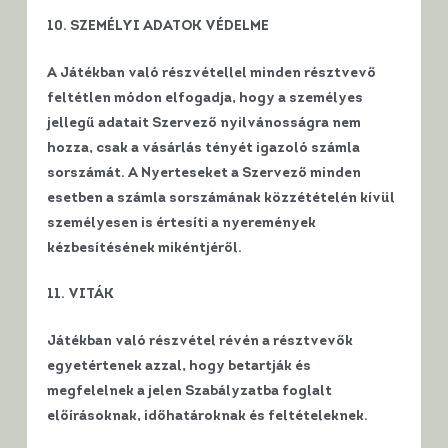
10. SZEMÉLYI ADATOK VÉDELME
A Játékban való részvétellel minden résztvevő
feltétlen módon elfogadja, hogy a személyes
jellegű adatait Szervező nyilvánosságra nem
hozza, csak a vásárlás tényét igazoló számla
sorszámát. A Nyerteseket a Szervező minden
esetben a számla sorszámának közzétételén kívül
személyesen is értesíti a nyeremények
kézbesítésének mikéntjéről.
11. VITÁK
Játékban való részvétel révén a résztvevők
egyetértenek azzal, hogy betartják és
megfelelnek a jelen Szabályzatba foglalt
előírásoknak, időhatároknak és feltételeknek.