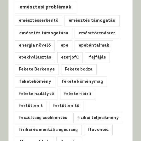
emésztési problémák
emésztésserkentő
emésztés támogatás
emésztés támogatása
emésztőrendszer
energia növelő
epe
epebántalmak
epekiválasztás
ezerjófű
fejfájás
Fekete Berkenye
Fekete bodza
feketekömény
fekete köménymag
fekete nadálytő
fekete ribizli
fertőtlenít
fertőtlenítő
feszültség csökkentés
fizikai teljesítmény
fizikai és mentális egészség
flavonoid