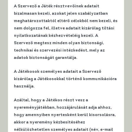
A Szervező a Játék résztvevőinek adatait
bizalmasan kezeli, azokat jelen szabályzatban
meghatározottaktól eltérő célokból nem kezeli, és
nem dolgozza fel, illetve adatait kizárólag tiltási
nyilatkozatának kézhezvételéig kezeli. A
Szervező megtesz minden olyan biztonsági,
technikai és szervezési intézkedést, mely az
adatok biztonságát garantálja.
A Játékosok személyes adatait a Szervező
kizárólag a Játékosokkal történő kommunikációra
használja.
Azáltal, hogy a Játékos részt vesz a
nyereményjátékban, hozzájárulását adja ahhoz,
hogy amennyiben nyertesként kerül kisorsolásra,
akkor a nyeremény kézbesítéséhez
nélkülözhetetlen személyes adatait (név, e-mail