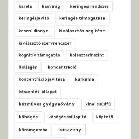
karela
kasvirág
keringési rendszer
keringésjavító
keringés támogatása
kiválasztás segítése
keserű dinnye
kiválasztó szervrendszer
kognitív támogatás
koleszterinszint
Kollagén
koncentráció
koncentráció javítása
kurkuma
készenléti állapot
kézműves gyógynövény
kínai csűdfű
köhögés
köhögés csillapító
köptető
köszvény
körömgomba