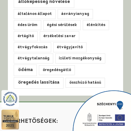
állóképesség növelése
általános állapot
ásványianyag
édes üröm
égési sérülések
élénkítés
értágító
érzékelési zavar
étvágyfokozás
étvágyjavító
étvágytalanság
ízületi mozgékonyság
ödéma
öregedésgátló
öregedés lassítása
összhúzó hatású
ELÉRHETŐSÉGEK: