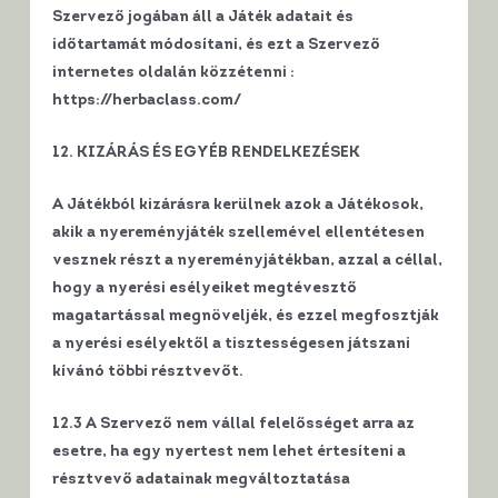
Szervező jogában áll a Játék adatait és
időtartamát módosítani, és ezt a Szervező
internetes oldalán közzétenni :
https://herbaclass.com/
12. KIZÁRÁS ÉS EGYÉB RENDELKEZÉSEK
A Játékból kizárásra kerülnek azok a Játékosok,
akik a nyereményjáték szellemével ellentétesen
vesznek részt a nyereményjátékban, azzal a céllal,
hogy a nyerési esélyeiket megtévesztő
magatartással megnöveljék, és ezzel megfosztják
a nyerési esélyektől a tisztességesen játszani
kívánó többi résztvevőt.
12.3 A Szervező nem vállal felelősséget arra az
esetre, ha egy nyertest nem lehet értesíteni a
résztvevő adatainak megváltoztatása