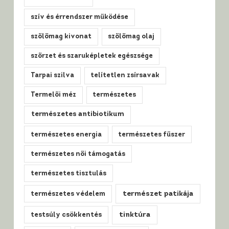
szív és érrendszer működése
szőlőmag kivonat
szőlőmag olaj
szőrzet és szaruképletek egészsége
Tarpai szilva
telítetlen zsírsavak
Termelői méz
természetes
természetes antibiotikum
természetes energia
természetes fűszer
természetes női támogatás
természetes tisztulás
természet patikája
természetes védelem
tinktúra
testsúly csökkentés