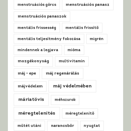
menstruációs görcs
menstruációs panasz
menstruációs panaszok
mentális frissesség
mentális frissítő
mentális teljesítmény fokozása
migrén
mindennek a legjava
mióma
mozgékonyság
multivitamin
máj regenárálás
máj - epe
máj védelmében
májvédelem
máriatövis
méhszurok
méregtelenítés
méregtelenítő
műtét utáni
narancsbőr
nyugtat