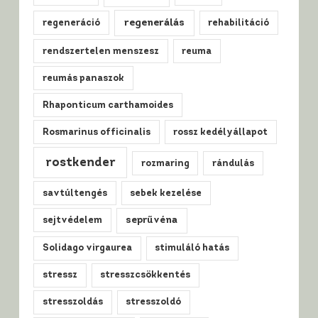
regenerálás
regeneráció
rehabilitáció
rendszertelen menszesz
reuma
reumás panaszok
Rhaponticum carthamoides
Rosmarinus officinalis
rossz kedélyállapot
rostkender
rozmaring
rándulás
savtúltengés
sebek kezelése
sejtvédelem
seprűvéna
Solidago virgaurea
stimuláló hatás
stressz
stresszcsökkentés
stresszoldás
stresszoldó