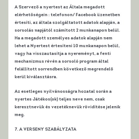
A Szervező a nyertest az Általa megadott
elérhetőségein : telefonon/ Facebook üzenetben
értesíti, az általa szolgáltatott adatok alapján, a
sorsolás napjától számított 2 munkanapon belül.
Ha a megadott személyes adatok alapján nem
lehet a Nyertest értesíteni 10 munkanapon belül,
vagy ha visszautasítja a nyereményt, a fenti
mechanizmus révén a sorsoló program által
felállított sorrendben következő megrendelő
kerül kiválasztásra.
Az esetleges nyilvánosságra hozatal során a
nyertes Játékos(ok) teljes neve nem, csak
keresztnevük és vezetéknevük rövidítése jelenik
meg.
7. A VERSENY SZABÁLYZATA