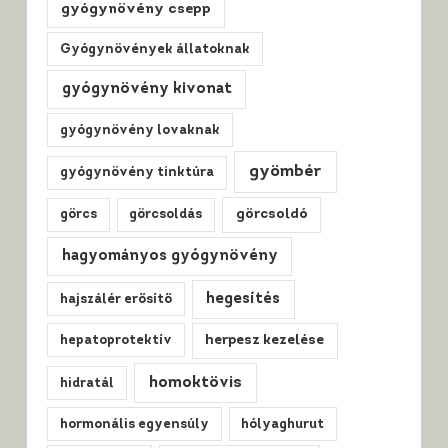
gyógynövény csepp
Gyógynövények állatoknak
gyógynövény kivonat
gyógynövény lovaknak
gyömbér
gyógynövény tinktúra
görcs
görcsoldás
görcsoldó
hagyományos gyógynövény
hegesítés
hajszálér erősítő
hepatoprotektív
herpesz kezelése
homoktövis
hidratál
hormonális egyensúly
hólyaghurut