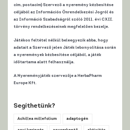
cím, postacím) Szervező a nyeremény kézbesítése
céljából az Információs Önrendelkezési Jogról és
az Információ Szabadságról szóló 2011. évi CXII.
törvény rendelkezéseinek megfelelően kezelje.
Játékos feltétel nélkül beleegyezik abba, hogy
adatait a Szervező jelen Játék lebonyolítása során
a nyeremények kézbesítése céljából, a játék
időtartama alatt felhasználja.
A Nyereményjáték szervezője a HerbaPharm
Europe Kft.
Segíthetünk?
Achillea millefolium
adaptogén