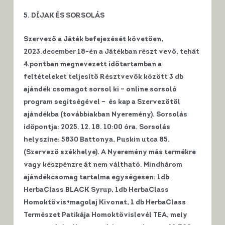
5. DÍJAK ÉS SORSOLÁS
Szervező a Játék befejezését követően,
2023.december 18-én a Játékban részt vevő, tehát
4.pontban megnevezett időtartamban a
feltételeket teljesítő Résztvevők között 3 db
ajándék csomagot sorsol ki – online sorsoló
program segítségével – és kap a Szervezőtől
ajándékba (továbbiakban Nyeremény).
Sorsolás
időpontja: 2025. 12. 18. 10:00 óra
. Sorsolás
helyszíne: 5830 Battonya, Puskin utca 85.
(Szervező székhelye). A Nyeremény más termékre
vagy készpénzre át nem váltható.
Mindhárom
ajándékcsomag tartalma egységesen: 1db
HerbaClass BLACK Syrup, 1db HerbaClass
Homoktövis+magolaj Kivonat, 1 db HerbaClass
Természet Patikája Homoktövislevél TEA, mely