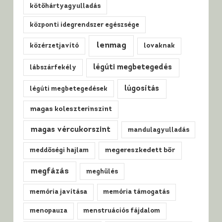
kötőhártyagyulladás
központi idegrendszer egészsége
lenmag
közérzetjavító
lovaknak
légúti megbetegedés
lábszárfekély
lúgosítás
légúti megbetegedések
magas koleszterinszint
magas vércukorszint
mandulagyulladás
meddőségi hajlam
megereszkedett bőr
megfázás
meghűlés
memória javítása
memória támogatás
menopauza
menstruációs fájdalom