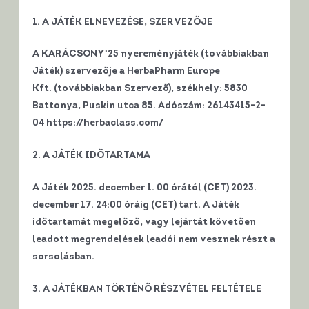
1. A JÁTÉK ELNEVEZÉSE, SZERVEZŐJE
A KARÁCSONY‘25 nyereményjáték
(továbbiakban
Játék)
szervezője a HerbaPharm Europe
Kft
. (továbbiakban Szervező), székhely: 5830
Battonya, Puskin utca 85. Adószám: 26143415-2-
04 https://herbaclass.com/
2. A JÁTÉK IDŐTARTAMA
A Játék 2025. december 1. 00 órától (CET) 2023.
december 17. 24:00 óráig (CET) tart.
A Játék
időtartamát megelőző, vagy lejártát követően
leadott megrendelések leadói nem vesznek részt a
sorsolásban.
3. A JÁTÉKBAN TÖRTÉNŐ RÉSZVÉTEL FELTÉTELE