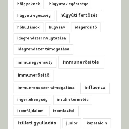
hölgyeknek
húgyutak egészsége
húgyúti fertőzés
húgyúti egészség
hőhullámok
hűgysav
idegerősítő
idegrendszer nyugtatása
idegrendszer támogatása
immunerősítés
immunegyensúly
immunerősítő
influenza
immunrendszer támogatása
ingerlékenység
inzulin termelés
izomfájdalom
izomlazító
izületi gyulladás
junior
kapszaicin