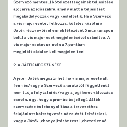
Szervező mentesül kötelezettségeinek teljesítése
alól arra az időszakra, amely alatt a teljesítést
megakadályozzák vagy késleltetik. Ha a Szervező
a vis major esetet felhozza, köteles közölni a
Játék részvevőivel ennek létezését 5 munkanapon
belül a vis major eset megjelenésétől számítva. A
vis major esetet szintén a 7.pontban
megjelölt oldalon kell megjeleníteni.
9. A JÁTÉK MEGSZŰNÉSE
A jelen Játék megszűnhet, ha vis major esete áll
fenn és/vagy a Szervező akaratától függetlenül
nem tudja folytatni és/vagy a jogi keret változása
esetén, úgy, hogy a promóciós jellegű Játék
szervezése és lebonyolítása a tervezethez
felajánlott költségvetés növelését feltételezi,
vagy a Játék lebonyolítását teszi lehetetlenné.