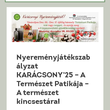
Nyereményjátékszab
ályzat
KARÁCSONY’25 – A
Természet Patikája –
A természet
kincsestára!