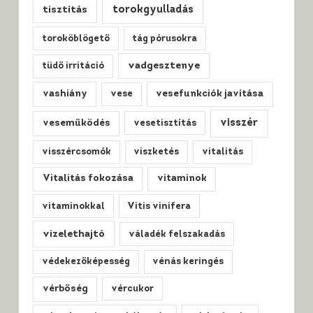
tisztítás
torokgyulladás
toroköblögető
tág pórusokra
vadgesztenye
tüdő irritáció
vashiány
vese
vesefunkciók javítása
visszér
veseműködés
vesetisztítás
visszércsomók
viszketés
vitalitás
Vitalitás fokozása
vitaminok
vitaminokkal
Vitis vinifera
vizelethajtó
váladék felszakadás
védekezőképesség
vénás keringés
vérbőség
vércukor