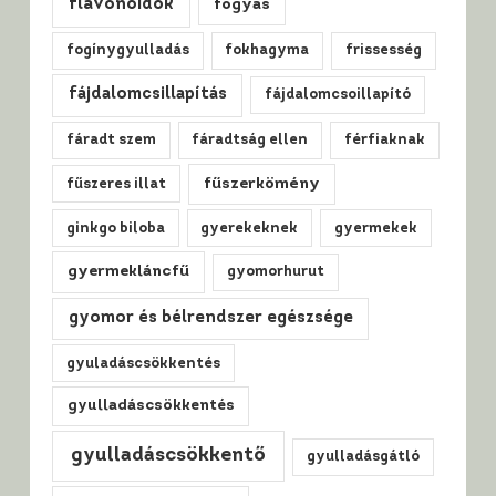
flavonoidok
fogyás
fogínygyulladás
fokhagyma
frissesség
fájdalomcsillapítás
fájdalomcsoillapító
fáradt szem
fáradtság ellen
férfiaknak
fűszerkömény
fűszeres illat
ginkgo biloba
gyerekeknek
gyermekek
gyermekláncfű
gyomorhurut
gyomor és bélrendszer egészsége
gyuladáscsökkentés
gyulladáscsökkentés
gyulladáscsökkentő
gyulladásgátló