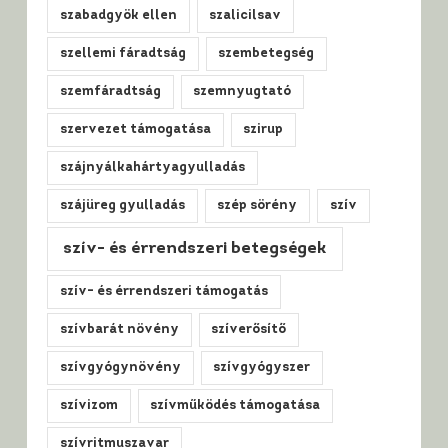
szabadgyök ellen
szalicilsav
szellemi fáradtság
szembetegség
szemfáradtság
szemnyugtató
szervezet támogatása
szirup
szájnyálkahártyagyulladás
szájüreg gyulladás
szép sörény
szív
szív- és érrendszeri betegségek
szív- és érrendszeri támogatás
szívbarát növény
szíverősítő
szívgyógynövény
szívgyógyszer
szívizom
szívműködés támogatása
szívritmuszavar