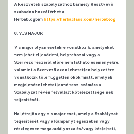
A Részvételi szabályzathoz bármely Résztvevő
szabadon hozzáférhet a
Herbablogban
https://herbaclass.com/herbablog
8. VIS MAJOR
Vis major olyan esetekre vonatkozik, amelyeket
nem lehet ellenőrizni, helyrehozni vagy a
Szervező részéről előre nem látható eseményekre,
valamint a Szervező azon lehetetlen helyzetére
vonatkozik tőle független okok miatt, amelyek
megjelenése lehetetlenné teszi számára a
Szabályzat révén felvállalt kötelezettségeinek
teljesítését.
Ha létrejön egy vis major eset, amely a Szabályzat
teljesítését vagy a Kampányt egészében vagy
részlegesen megakadályozza és/vagy késlelteti,