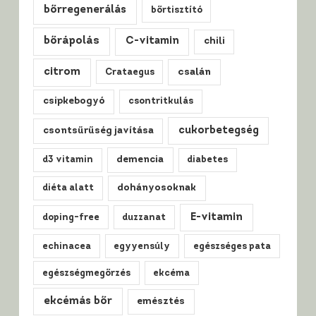
bőrregenerálás
bőrtisztító
bőrápolás
C-vitamin
chili
citrom
csalán
Crataegus
csipkebogyó
csontritkulás
cukorbetegség
csontsűrűség javítása
d3 vitamin
demencia
diabetes
diéta alatt
dohányosoknak
E-vitamin
doping-free
duzzanat
echinacea
egyyensúly
egészséges pata
egészségmegőrzés
ekcéma
ekcémás bőr
emésztés