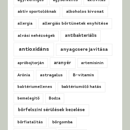
agyi keringés
agyserkentő
aktivitás
alkoholos kivonat
aktív sportolóknak
allergiás bőrtünetek enyhítése
allergia
antibakteriális
alvási nehézségek
antioxidáns
anyagcsere javítása
aranyér
apróbojtorján
artemisinin
astragalus
B-vitamin
Arónia
baktériumellenes
baktériumölő hatás
bemelegítő
Bodza
bőrfelszíni sérülések kezelése
bőrfiatalítás
bőrgomba