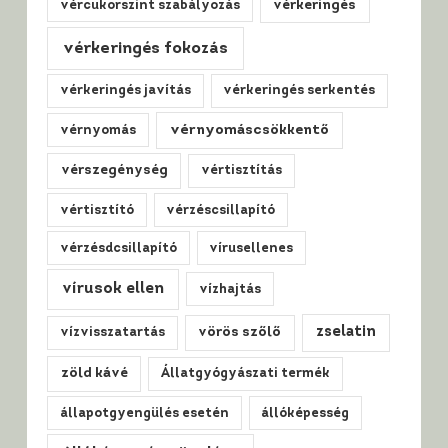
vércukorszint szabályozás
vérkeringés
vérkeringés fokozás
vérkeringés javítás
vérkeringés serkentés
vérnyomáscsökkentő
vérnyomás
vérszegénység
vértisztítás
vértisztító
vérzéscsillapító
vérzésdcsillapító
vírusellenes
vírusok ellen
vízhajtás
zselatin
vízvisszatartás
vörös szőlő
zöld kávé
Állatgyógyászati termék
állapotgyengülés esetén
állóképesség