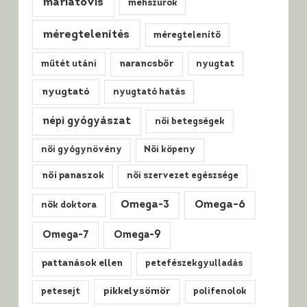
máriatövis
méhszurok
méregtelenítés
méregtelenítő
műtét utáni
narancsbőr
nyugtat
nyugtató
nyugtató hatás
népi gyógyászat
női betegségek
női gyógynövény
Női köpeny
női panaszok
női szervezet egészsége
Omega-3
Omega-6
nők doktora
Omega-7
Omega-9
pattanások ellen
petefészekgyulladás
pikkelysömör
petesejt
polifenolok