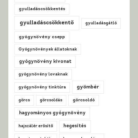
gyulladáscsökkentés
gyulladáscsökkentő
gyulladásgátló
gyógynövény csepp
Gyógynövények állatoknak
gyógynövény kivonat
gyógynövény lovaknak
gyömbér
gyógynövény tinktúra
görcs
görcsoldás
görcsoldó
hagyományos gyógynövény
hegesítés
hajszálér erősítő