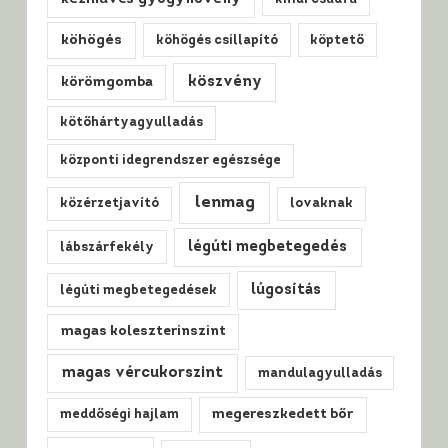
köhögés
köhögés csillapító
köptető
köszvény
körömgomba
kötőhártyagyulladás
központi idegrendszer egészsége
lenmag
közérzetjavító
lovaknak
légúti megbetegedés
lábszárfekély
lúgosítás
légúti megbetegedések
magas koleszterinszint
magas vércukorszint
mandulagyulladás
meddőségi hajlam
megereszkedett bőr