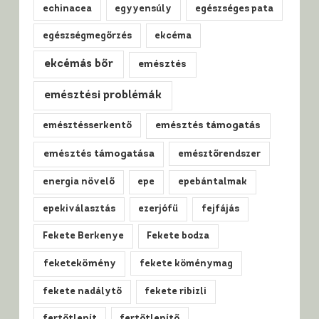
echinacea
egyyensúly
egészséges pata
egészségmegőrzés
ekcéma
ekcémás bőr
emésztés
emésztési problémák
emésztésserkentő
emésztés támogatás
emésztés támogatása
emésztőrendszer
energia növelő
epe
epebántalmak
epekiválasztás
ezerjófű
fejfájás
Fekete Berkenye
Fekete bodza
feketekömény
fekete köménymag
fekete nadálytő
fekete ribizli
fertőtlenít
fertőtlenítő