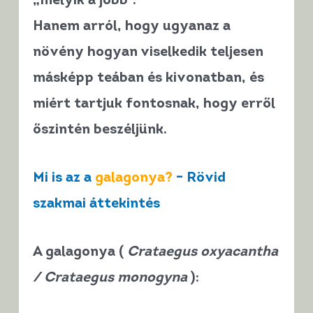
„melyik a jobb”.
Hanem arról, hogy
ugyanaz a
növény hogyan viselkedik teljesen
másképp teában és kivonatban
, és
miért tartjuk fontosnak, hogy erről
őszintén beszéljünk.
Mi is az a
galagonya?
– Rövid
szakmai áttekintés
A galagonya (
Crataegus oxyacantha
/ Crataegus monogyna
):