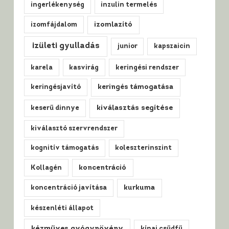
ingerlékenység
inzulin termelés
izomfájdalom
izomlazító
izületi gyulladás
junior
kapszaicin
karela
kasvirág
keringési rendszer
keringésjavító
keringés támogatása
kiválasztás segítése
keserű dinnye
kiválasztó szervrendszer
kognitív támogatás
koleszterinszint
Kollagén
koncentráció
koncentráció javítása
kurkuma
készenléti állapot
kézműves gyógynövény
kínai csűdfű