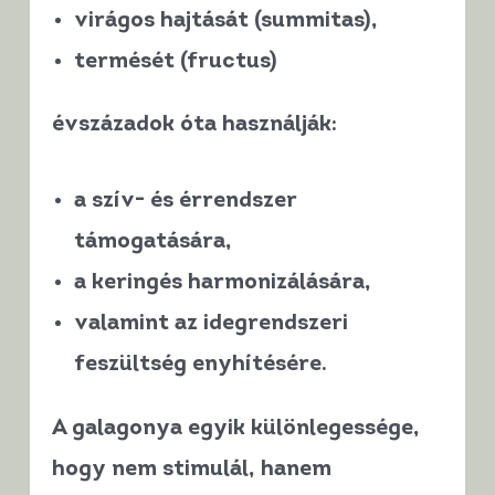
virágos hajtását (summitas),
termését (fructus)
évszázadok óta használják:
a
szív- és érrendszer
támogatására
,
a
keringés harmonizálására
,
valamint az
idegrendszeri
feszültség enyhítésére
.
A galagonya egyik különlegessége,
hogy
nem stimulál
, hanem