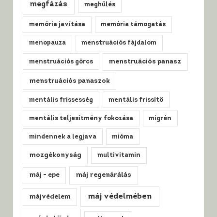
megfázás
meghűlés
memória javítása
memória támogatás
menopauza
menstruációs fájdalom
menstruációs görcs
menstruációs panasz
menstruációs panaszok
mentális frissesség
mentális frissítő
mentális teljesítmény fokozása
migrén
mindennek a legjava
mióma
mozgékonyság
multivitamin
máj regenárálás
máj - epe
máj védelmében
májvédelem