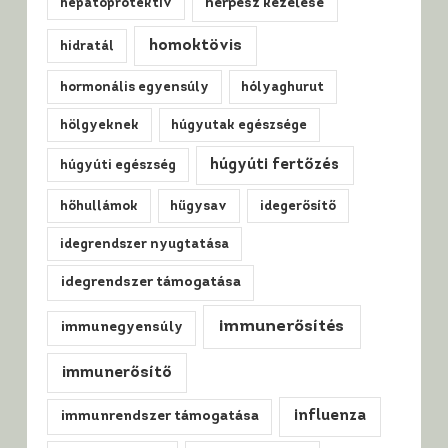
hepatoprotektív
herpesz kezelése
homoktövis
hidratál
hormonális egyensúly
hólyaghurut
hölgyeknek
húgyutak egészsége
húgyúti fertőzés
húgyúti egészség
hőhullámok
hűgysav
idegerősítő
idegrendszer nyugtatása
idegrendszer támogatása
immunerősítés
immunegyensúly
immunerősítő
influenza
immunrendszer támogatása