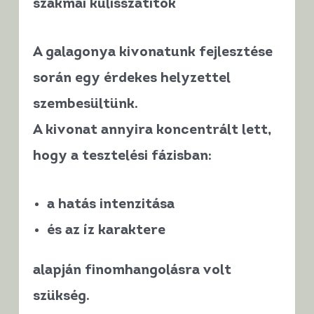
szakmai kulisszatitok
A galagonya kivonatunk fejlesztése
során egy érdekes helyzettel
szembesültünk.
A kivonat
annyira koncentrált lett
,
hogy a tesztelési fázisban:
a hatás intenzitása
és az íz karaktere
alapján
finomhangolásra volt
szükség
.