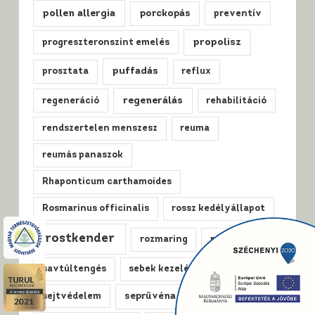
pollen allergia
porckopás
preventív
propolisz
progreszteronszint emelés
puffadás
prosztata
reflux
regenerálás
regeneráció
rehabilitáció
rendszertelen menszesz
reuma
reumás panaszok
Rhaponticum carthamoides
Rosmarinus officinalis
rossz kedélyállapot
rostkender
rozmaring
rándulás
savtúltengés
sebek kezelése
sejtvédelem
seprűvéna