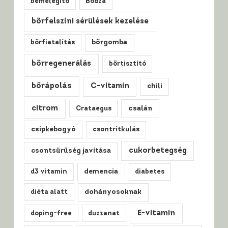
bemelegítő
Bodza
bőrfelszíni sérülések kezelése
bőrfiatalítás
bőrgomba
bőrregenerálás
bőrtisztító
bőrápolás
C-vitamin
chili
citrom
csalán
Crataegus
csipkebogyó
csontritkulás
cukorbetegség
csontsűrűség javítása
d3 vitamin
demencia
diabetes
diéta alatt
dohányosoknak
E-vitamin
doping-free
duzzanat