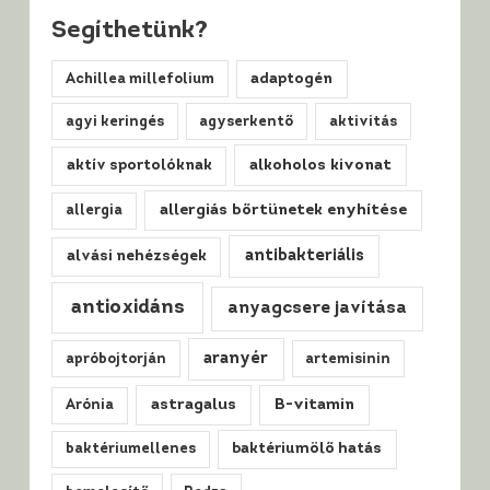
Segíthetünk?
Achillea millefolium
adaptogén
agyi keringés
agyserkentő
aktivitás
alkoholos kivonat
aktív sportolóknak
allergiás bőrtünetek enyhítése
allergia
antibakteriális
alvási nehézségek
antioxidáns
anyagcsere javítása
aranyér
apróbojtorján
artemisinin
astragalus
B-vitamin
Arónia
baktériumellenes
baktériumölő hatás