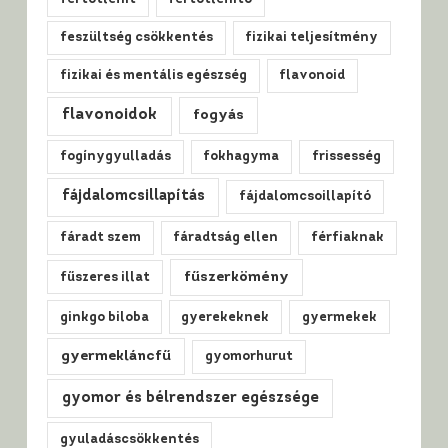
feszültség csökkentés
fizikai teljesítmény
fizikai és mentális egészség
flavonoid
flavonoidok
fogyás
fogínygyulladás
fokhagyma
frissesség
fájdalomcsillapítás
fájdalomcsoillapító
fáradt szem
fáradtság ellen
férfiaknak
fűszerkömény
fűszeres illat
ginkgo biloba
gyerekeknek
gyermekek
gyermekláncfű
gyomorhurut
gyomor és bélrendszer egészsége
gyuladáscsökkentés