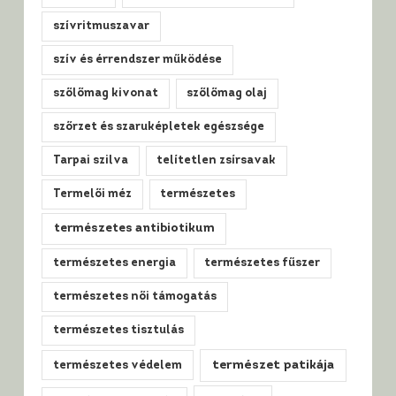
szívritmuszavar
szív és érrendszer működése
szőlőmag kivonat
szőlőmag olaj
szőrzet és szaruképletek egészsége
Tarpai szilva
telítetlen zsírsavak
Termelői méz
természetes
természetes antibiotikum
természetes energia
természetes fűszer
természetes női támogatás
természetes tisztulás
természet patikája
természetes védelem