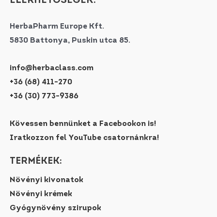
ELÉRHETŐSÉGEK:
HerbaPharm Europe Kft.
5830 Battonya, Puskin utca 85.
info@herbaclass.com
+36 (68) 411-270
+36 (30) 773-9386
Kövessen bennünket a Facebookon is!
Iratkozzon fel YouTube csatornánkra!
TERMÉKEK:
Növényi kivonatok
Növényi krémek
Gyógynövény szirupok