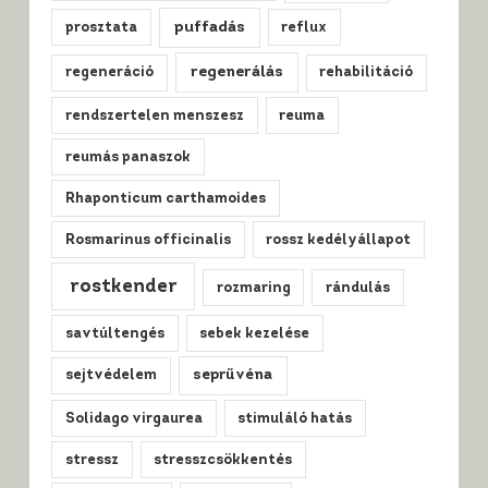
puffadás
prosztata
reflux
regenerálás
regeneráció
rehabilitáció
rendszertelen menszesz
reuma
reumás panaszok
Rhaponticum carthamoides
Rosmarinus officinalis
rossz kedélyállapot
rostkender
rozmaring
rándulás
savtúltengés
sebek kezelése
sejtvédelem
seprűvéna
Solidago virgaurea
stimuláló hatás
stressz
stresszcsökkentés