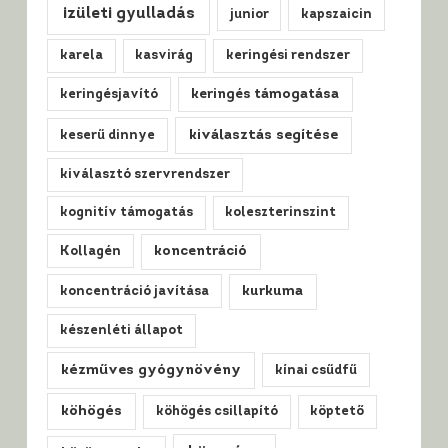
izületi gyulladás
junior
kapszaicin
karela
kasvirág
keringési rendszer
keringésjavító
keringés támogatása
kiválasztás segítése
keserű dinnye
kiválasztó szervrendszer
kognitív támogatás
koleszterinszint
Kollagén
koncentráció
koncentráció javítása
kurkuma
készenléti állapot
kézműves gyógynövény
kínai csűdfű
köhögés
köhögés csillapító
köptető