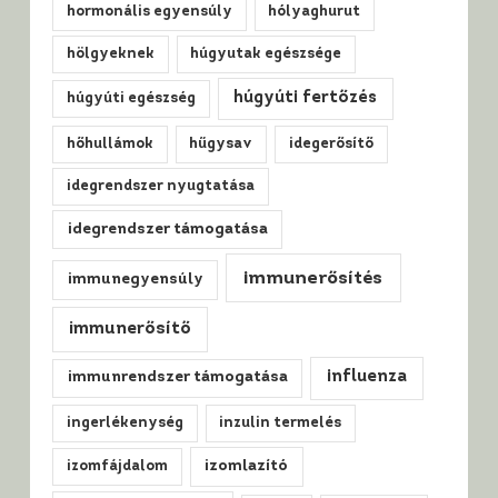
hormonális egyensúly
hólyaghurut
hölgyeknek
húgyutak egészsége
húgyúti fertőzés
húgyúti egészség
hőhullámok
hűgysav
idegerősítő
idegrendszer nyugtatása
idegrendszer támogatása
immunerősítés
immunegyensúly
immunerősítő
influenza
immunrendszer támogatása
ingerlékenység
inzulin termelés
izomfájdalom
izomlazító