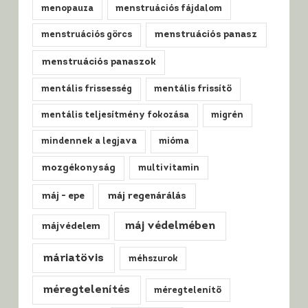
menopauza
menstruációs fájdalom
menstruációs görcs
menstruációs panasz
menstruációs panaszok
mentális frissesség
mentális frissítő
mentális teljesítmény fokozása
migrén
mindennek a legjava
mióma
mozgékonyság
multivitamin
máj regenárálás
máj - epe
máj védelmében
májvédelem
máriatövis
méhszurok
méregtelenítés
méregtelenítő