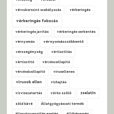
vércukorszint szabályozás
vérkeringés
vérkeringés fokozás
vérkeringés javítás
vérkeringés serkentés
vérnyomáscsökkentő
vérnyomás
vérszegénység
vértisztítás
vértisztító
vérzéscsillapító
vérzésdcsillapító
vírusellenes
vírusok ellen
vízhajtás
zselatin
vízvisszatartás
vörös szőlő
zöld kávé
Állatgyógyászati termék
állapotgyengülés esetén
állóképesség