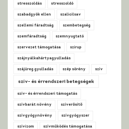
stresszoldás
stresszoldó
szabadgyök ellen
szalicilsav
szellemi fáradtság
szembetegség
szemfáradtság
szemnyugtató
szervezet támogatása
szirup
szájnyálkahártyagyulladás
szájüreg gyulladás
szép sörény
szív
szív- és érrendszeri betegségek
szív- és érrendszeri támogatás
szívbarát növény
szíverősítő
szívgyógynövény
szívgyógyszer
szívizom
szívműködés támogatása