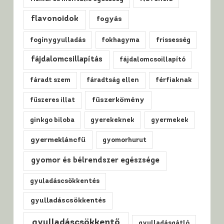
flavonoidok
fogyás
fogínygyulladás
fokhagyma
frissesség
fájdalomcsillapítás
fájdalomcsoillapító
fáradt szem
fáradtság ellen
férfiaknak
fűszerkömény
fűszeres illat
ginkgo biloba
gyerekeknek
gyermekek
gyermekláncfű
gyomorhurut
gyomor és bélrendszer egészsége
gyuladáscsökkentés
gyulladáscsökkentés
gyulladáscsökkentő
gyulladásgátló