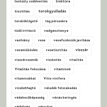
tinktúra
testsúly csökkentés
tisztítás
torokgyulladás
toroköblögető
tág pórusokra
vadgesztenye
tüdő irritáció
vashiány
vese
vesefunkciók javítása
visszér
veseműködés
vesetisztítás
visszércsomók
viszketés
vitalitás
Vitalitás fokozása
vitaminok
vitaminokkal
Vitis vinifera
vizelethajtó
váladék felszakadás
védekezőképesség
vénás keringés
vérbőség
vércukor