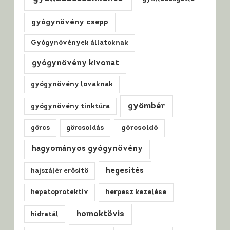
gyógynövény csepp
Gyógynövények állatoknak
gyógynövény kivonat
gyógynövény lovaknak
gyömbér
gyógynövény tinktúra
görcs
görcsoldás
görcsoldó
hagyományos gyógynövény
hegesítés
hajszálér erősítő
hepatoprotektív
herpesz kezelése
homoktövis
hidratál