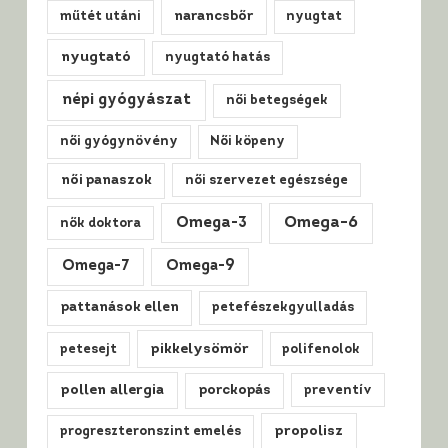
műtét utáni
narancsbőr
nyugtat
nyugtató
nyugtató hatás
népi gyógyászat
női betegségek
női gyógynövény
Női köpeny
női panaszok
női szervezet egészsége
Omega-3
Omega-6
nők doktora
Omega-7
Omega-9
pattanások ellen
petefészekgyulladás
pikkelysömör
petesejt
polifenolok
pollen allergia
porckopás
preventív
propolisz
progreszteronszint emelés