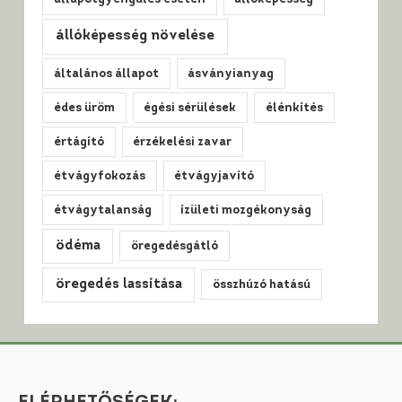
állóképesség növelése
általános állapot
ásványianyag
édes üröm
égési sérülések
élénkítés
értágító
érzékelési zavar
étvágyfokozás
étvágyjavító
étvágytalanság
ízületi mozgékonyság
ödéma
öregedésgátló
öregedés lassítása
összhúzó hatású