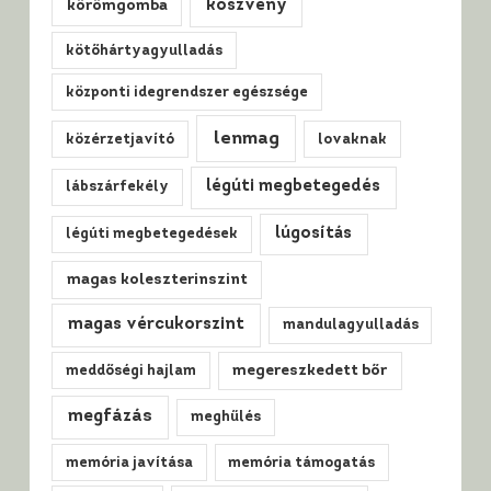
köszvény
körömgomba
kötőhártyagyulladás
központi idegrendszer egészsége
lenmag
közérzetjavító
lovaknak
légúti megbetegedés
lábszárfekély
lúgosítás
légúti megbetegedések
magas koleszterinszint
magas vércukorszint
mandulagyulladás
meddőségi hajlam
megereszkedett bőr
megfázás
meghűlés
memória javítása
memória támogatás