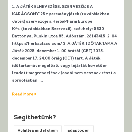
1. A JÁTÉK ELNEVEZÉSE, SZERVEZŐJE A
KARÁCSONY‘25 nyereményjáték (továbbiakban
Játék) szervezője a HerbaPharm Europe
Kft. (továbbiakban Szervező), székhely: 5830
Battonya, Puskin utca 85. Adószám: 26143415-2-04
https://herbaclass.com/ 2. A JÁTÉK IDŐTARTAMA A
Játék 2025. december 1. 00 órától (CET) 2023.
december 17. 24:00 óráig (CET) tart. A Játék
időtartamát megelőző, vagy lejártát követően
leadott megrendelések leadói nem vesznek részt a
sorsolásban. …
Nyereményjátékszabályzat
Read More »
KARÁCSONY’25
–
A
Segíthetünk?
Természet
Achillea millefolium
adaptogén
Patikája