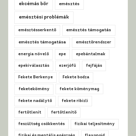
ekcémás bőr
emésztés
emésztési problémák
emésztésserkentő
emésztés támogatás
emésztés támogatása
emésztőrendszer
energia növelő
epe
epebántalmak
epekiválasztás
ezerjófű
fejfájás
Fekete Berkenye
Fekete bodza
feketekömény
fekete köménymag
fekete nadálytő
fekete ribizli
fertőtlenít
fertőtlenítő
feszültség csökkentés
fizikai teljesítmény
fizikai és mentális egészség
flavonoid