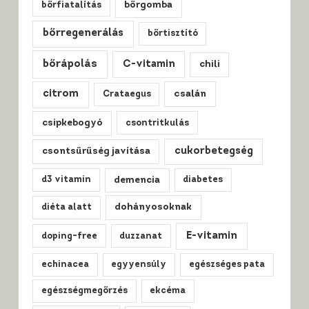
bőrfiatalítás
bőrgomba
bőrregenerálás
bőrtisztító
bőrápolás
C-vitamin
chili
citrom
csalán
Crataegus
csipkebogyó
csontritkulás
cukorbetegség
csontsűrűség javítása
d3 vitamin
demencia
diabetes
diéta alatt
dohányosoknak
E-vitamin
doping-free
duzzanat
echinacea
egyyensúly
egészséges pata
egészségmegőrzés
ekcéma