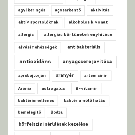
–
agyi keringés
agyserkentő
aktivitás
A
természet
alkoholos kivonat
aktív sportolóknak
kincsestára!
allergiás bőrtünetek enyhítése
allergia
antibakteriális
alvási nehézségek
antioxidáns
anyagcsere javítása
aranyér
apróbojtorján
artemisinin
astragalus
B-vitamin
Arónia
baktériumellenes
baktériumölő hatás
bemelegítő
Bodza
bőrfelszíni sérülések kezelése