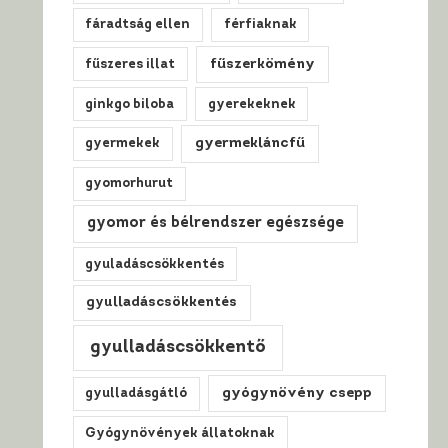
fáradtság ellen
férfiaknak
fűszerkömény
fűszeres illat
ginkgo biloba
gyerekeknek
gyermekláncfű
gyermekek
gyomorhurut
gyomor és bélrendszer egészsége
gyuladáscsökkentés
gyulladáscsökkentés
gyulladáscsökkentő
gyógynövény csepp
gyulladásgátló
Gyógynövények állatoknak