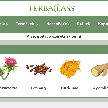
őlap
Termékek
HerbaBLOG
Rólunk
Kapc
Viszonteladó szeretnék lenni.
áriatövis
Lenmag
Kurkuma
Gyömbé