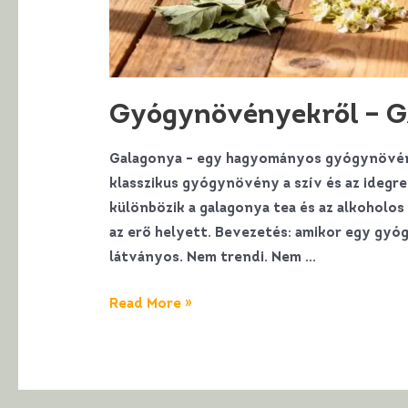
Gyógynövényekről –
Galagonya – egy hagyományos gyógynövény 
klasszikus gyógynövény a szív és az idegr
különbözik a galagonya tea és az alkoholos
az erő helyett. Bevezetés: amikor egy gy
látványos. Nem trendi. Nem …
Gyógynövényekről
Read More »
–
GALAGONYA