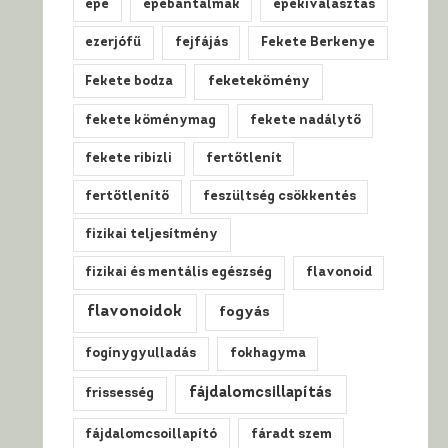
epe
epebántalmak
epekiválasztás
ezerjófű
fejfájás
Fekete Berkenye
Fekete bodza
feketekömény
fekete köménymag
fekete nadálytő
fekete ribizli
fertőtlenít
fertőtlenítő
feszültség csökkentés
fizikai teljesítmény
fizikai és mentális egészség
flavonoid
flavonoidok
fogyás
fogínygyulladás
fokhagyma
fájdalomcsillapítás
frissesség
fájdalomcsoillapító
fáradt szem