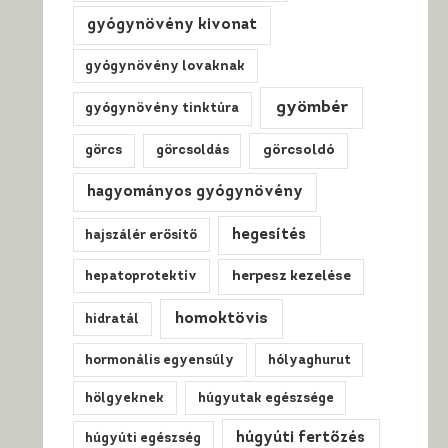
gyógynövény kivonat
gyógynövény lovaknak
gyömbér
gyógynövény tinktúra
görcs
görcsoldás
görcsoldó
hagyományos gyógynövény
hegesítés
hajszálér erősítő
hepatoprotektív
herpesz kezelése
homoktövis
hidratál
hormonális egyensúly
hólyaghurut
hölgyeknek
húgyutak egészsége
húgyúti fertőzés
húgyúti egészség