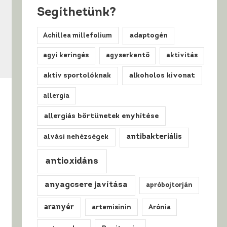
Segíthetünk?
Achillea millefolium
adaptogén
agyi keringés
agyserkentő
aktivitás
alkoholos kivonat
aktív sportolóknak
allergia
allergiás bőrtünetek enyhítése
antibakteriális
alvási nehézségek
antioxidáns
anyagcsere javítása
apróbojtorján
aranyér
artemisinin
Arónia