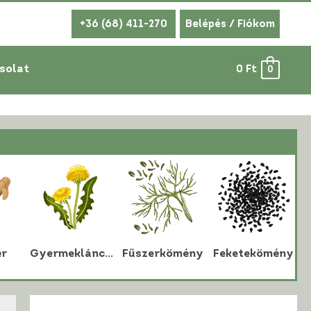
+36 (68) 411-270
Belépés / Fiókom
solat
0
Ft
0
r
Gyermekláncfű
Fűszerkömény
Feketekömény