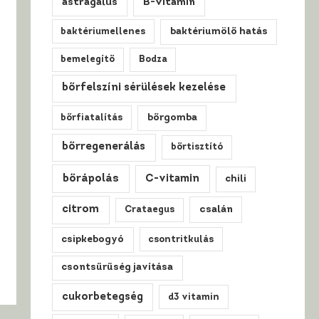
astragalus
B-vitamin
baktériumellenes
baktériumölő hatás
bemelegítő
Bodza
bőrfelszíni sérülések kezelése
bőrfiatalítás
bőrgomba
bőrregenerálás
bőrtisztító
bőrápolás
C-vitamin
chili
citrom
csalán
Crataegus
csipkebogyó
csontritkulás
csontsűrűség javítása
cukorbetegség
d3 vitamin