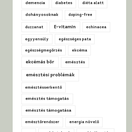
demencia
diabetes
diéta alatt
dohányosoknak
doping-free
E-vitamin
duzzanat
echinacea
egyyensúly
egészséges pata
egészségmegőrzés
ekcéma
ekcémás bőr
emésztés
emésztési problémák
emésztésserkentő
emésztés támogatás
emésztés támogatása
emésztőrendszer
energia növelő