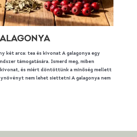
 GALAGONYA
két arca: tea és kivonat A galagonya egy
endszer támogatására. Ismerd meg, miben
 kivonat, és miért döntöttünk a minőség mellett
ógynövényt nem lehet siettetni A galagonya nem