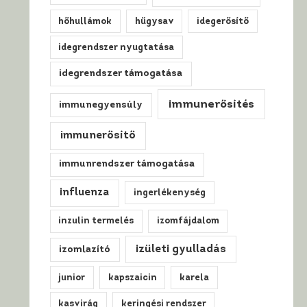
hőhullámok
hűgysav
idegerősítő
idegrendszer nyugtatása
idegrendszer támogatása
immunerősítés
immunegyensúly
immunerősítő
immunrendszer támogatása
influenza
ingerlékenység
inzulin termelés
izomfájdalom
izületi gyulladás
izomlazító
junior
kapszaicin
karela
kasvirág
keringési rendszer